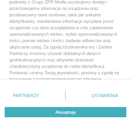
podmioty z Grupy ZPR Media uzyskujemy dostęp i
przechowujemy informacje na urządzeniu oraz
przetwarzamy dane osobowe, takie jak unikalne
identyfikatory, standardowe informacje wysyłane przez
urządzenie czy dane przeglądania w celu zapewniania
spersonalizowanych reklam, wybór spersonalizowanych
treści, pomiar reklam i treści, badanie odbiorców oraz
ulepszanie usług. Za zgodą Użytkownika my i Zaufani
Partnerzy możemy używać dokładnych danych
geolokalizacyjnych oraz aktywnie skanować
charakterystykę urządzenia do celów identyfikacji.
Ponieważ cenimy Twoją prywatność, prosimy o zgodę na
korzystanie z tych technologii poprzez kliknięcie
„Akceptuję”. Zgoda jest dobrowolna i zawsze możesz ją
zmienić/wycofać klikając przycisk ustawień prywatności
PARTNERZY
USTAWIENIA
znajdujący się w lewym dolnym rogu strony
. Niektóre
rodzaje przetwarzania danych nie wymagają zgody
Akceptuję
użytkownika, ale masz prawo sprzeciwić się takiemu
przetwarzaniu. Preferencje będą miały zastosowanie tylko
na tej witrynie.