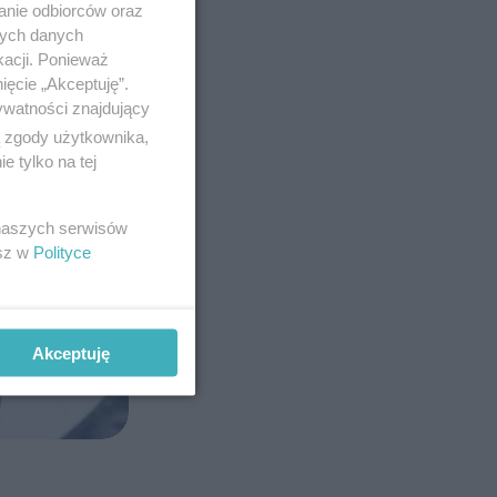
anie odbiorców oraz
nych danych
kacji. Ponieważ
ięcie „Akceptuję”.
ywatności znajdujący
ą zgody użytkownika,
 tylko na tej
 naszych serwisów
esz w
Polityce
Akceptuję