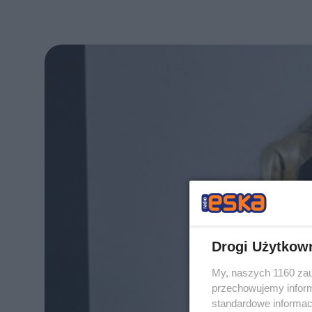
Drogi Użytkow
My, naszych 1160 zau
przechowujemy informa
standardowe informac