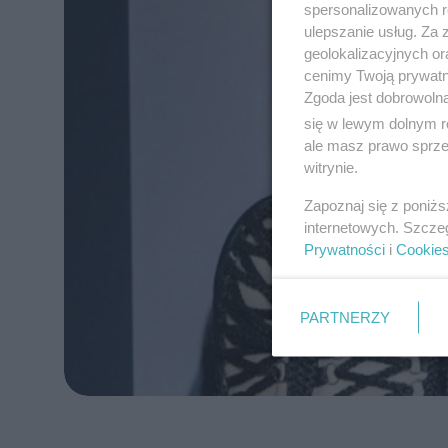
spersonalizowanych re
ulepszanie usług. Za
geolokalizacyjnych or
cenimy Twoją prywatno
Zgoda jest dobrowoln
się w lewym dolnym r
ale masz prawo sprzec
witrynie.
Zapoznaj się z poniż
internetowych. Szcze
Prywatności
i
Cookie
PARTNERZY