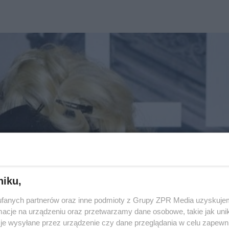
niku,
fanych partnerów oraz inne podmioty z Grupy ZPR Media uzyskujem
cje na urządzeniu oraz przetwarzamy dane osobowe, takie jak unika
je wysyłane przez urządzenie czy dane przeglądania w celu zapewn