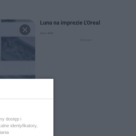
Luna na imprezie L'Oreal
Autor: AKPA
y dostęp i
lne identyfikatory,
iania