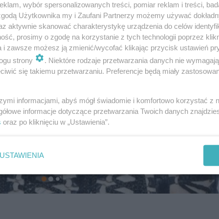
klam, wybór spersonalizowanych treści, pomiar reklam i treści, bad
 zgodą Użytkownika my i Zaufani Partnerzy możemy używać dokład
az aktywnie skanować charakterystykę urządzenia do celów identyfi
ść, prosimy o zgodę na korzystanie z tych technologii poprzez klikn
a i zawsze możesz ją zmienić/wycofać klikając przycisk ustawień pr
ogu strony
. Niektóre rodzaje przetwarzania danych nie wymagaj
iwić się takiemu przetwarzaniu. Preferencje będą miały zastosowanie
szymi informacjami, abyś mógł świadomie i komfortowo korzystać z
gółowe informacje dotyczące przetwarzania Twoich danych znajdzi
s
oraz po kliknięciu w „Ustawienia”.
USTAWIENIA