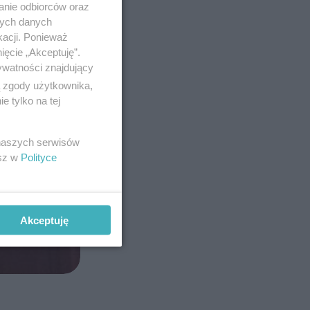
anie odbiorców oraz
nych danych
kacji. Ponieważ
ięcie „Akceptuję”.
ywatności znajdujący
ą zgody użytkownika,
 tylko na tej
 naszych serwisów
esz w
Polityce
Akceptuję