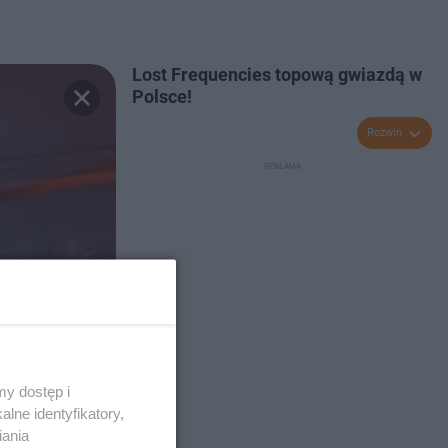
Lost Frequencies topową gwiazdą w
Polsce!
Rozwiń
y dostęp i
lne identyfikatory,
iania