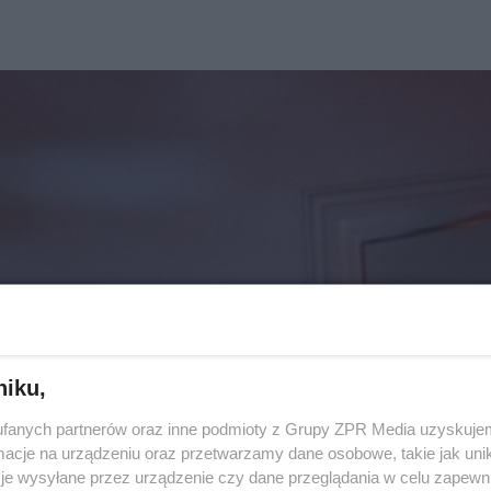
niku,
fanych partnerów oraz inne podmioty z Grupy ZPR Media uzyskujem
cje na urządzeniu oraz przetwarzamy dane osobowe, takie jak unika
je wysyłane przez urządzenie czy dane przeglądania w celu zapewn