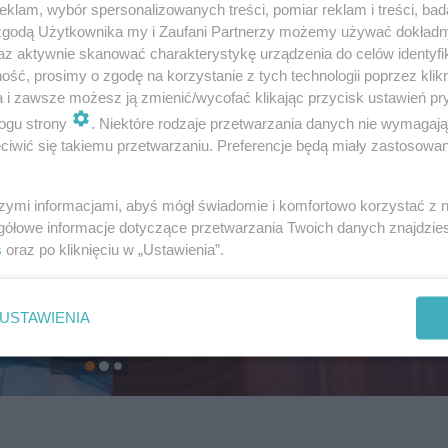
klam, wybór spersonalizowanych treści, pomiar reklam i treści, bad
 zgodą Użytkownika my i Zaufani Partnerzy możemy używać dokład
az aktywnie skanować charakterystykę urządzenia do celów identyfi
ść, prosimy o zgodę na korzystanie z tych technologii poprzez klikn
a i zawsze możesz ją zmienić/wycofać klikając przycisk ustawień pr
ogu strony
. Niektóre rodzaje przetwarzania danych nie wymagaj
iwić się takiemu przetwarzaniu. Preferencje będą miały zastosowanie
szymi informacjami, abyś mógł świadomie i komfortowo korzystać z
gółowe informacje dotyczące przetwarzania Twoich danych znajdzi
s
oraz po kliknięciu w „Ustawienia”.
USTAWIENIA