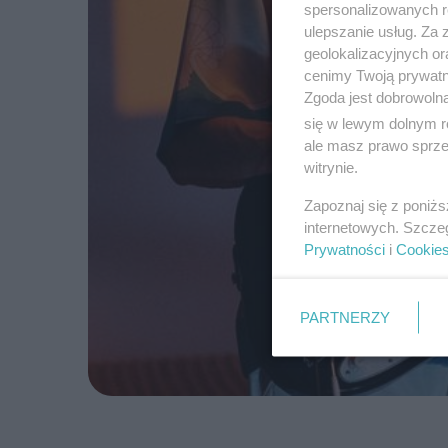
spersonalizowanych re
ulepszanie usług. Za
geolokalizacyjnych or
cenimy Twoją prywatno
Zgoda jest dobrowoln
się w lewym dolnym r
ale masz prawo sprzec
witrynie.
Zapoznaj się z poniż
internetowych. Szcze
Prywatności
i
Cookie
PARTNERZY