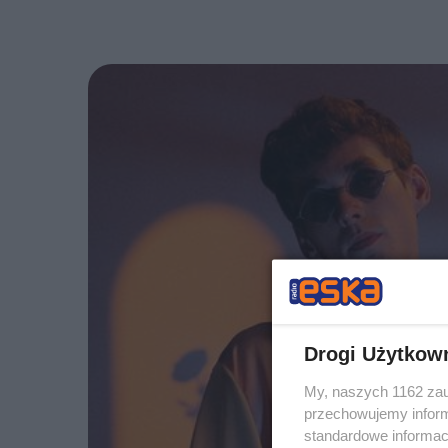
Drogi Użytkow
My, naszych 1162 zau
przechowujemy informa
standardowe informac