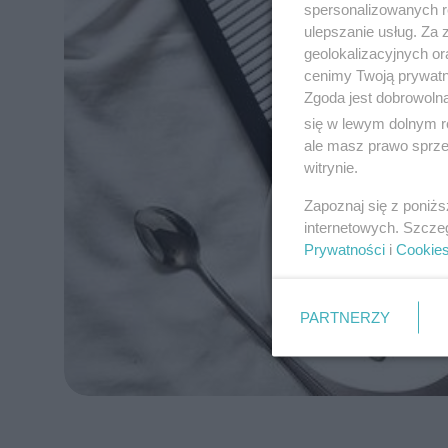
spersonalizowanych re
ulepszanie usług. Za
geolokalizacyjnych or
cenimy Twoją prywatno
Zgoda jest dobrowoln
się w lewym dolnym r
ale masz prawo sprzec
witrynie.
Zapoznaj się z poniż
internetowych. Szcze
Prywatności
i
Cookie
PARTNERZY