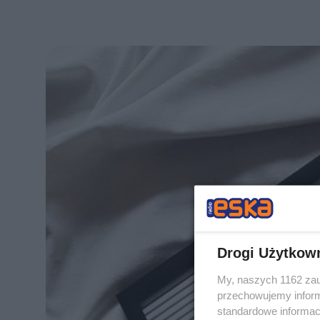
Drogi Użytkow
My, naszych 1162 zau
przechowujemy informa
standardowe informac