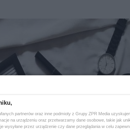
niku,
fanych partnerów oraz inne podmioty z Grupy ZPR Media uzyskujem
cje na urządzeniu oraz przetwarzamy dane osobowe, takie jak unika
je wysyłane przez urządzenie czy dane przeglądania w celu zapewn