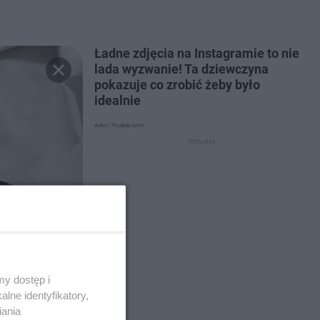
Ładne zdjęcia na Instagramie to nie
lada wyzwanie! Ta dziewczyna
pokazuje co zrobić żeby było
idealnie
Autor: Pixabay.com
y dostęp i
lne identyfikatory,
iania