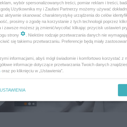
klam, wybór spersonalizowanych treści, pomiar reklam i treści, bad
 zgodą Użytkownika my i Zaufani Partnerzy możemy używać dokład
az aktywnie skanować charakterystykę urządzenia do celów identyfi
ść, prosimy o zgodę na korzystanie z tych technologii poprzez klikn
a i zawsze możesz ją zmienić/wycofać klikając przycisk ustawień pr
ogu strony
. Niektóre rodzaje przetwarzania danych nie wymagaj
iwić się takiemu przetwarzaniu. Preferencje będą miały zastosowanie
szymi informacjami, abyś mógł świadomie i komfortowo korzystać z
gółowe informacje dotyczące przetwarzania Twoich danych znajdzi
s
oraz po kliknięciu w „Ustawienia”.
USTAWIENIA