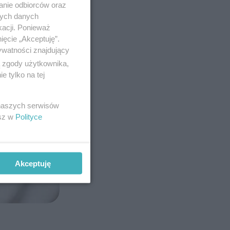
anie odbiorców oraz
nych danych
kacji. Ponieważ
ięcie „Akceptuję”.
ywatności znajdujący
ą zgody użytkownika,
 tylko na tej
 naszych serwisów
Post udost
esz w
Polityce
Akceptuję