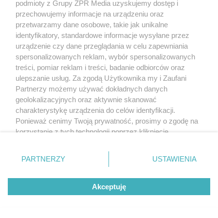
podmioty z Grupy ZPR Media uzyskujemy dostęp i
przechowujemy informacje na urządzeniu oraz
przetwarzamy dane osobowe, takie jak unikalne
identyfikatory, standardowe informacje wysyłane przez
urządzenie czy dane przeglądania w celu zapewniania
spersonalizowanych reklam, wybór spersonalizowanych
treści, pomiar reklam i treści, badanie odbiorców oraz
ulepszanie usług. Za zgodą Użytkownika my i Zaufani
Partnerzy możemy używać dokładnych danych
geolokalizacyjnych oraz aktywnie skanować
charakterystykę urządzenia do celów identyfikacji.
Ponieważ cenimy Twoją prywatność, prosimy o zgodę na
korzystanie z tych technologii poprzez kliknięcie
„Akceptuję”. Zgoda jest dobrowolna i zawsze możesz ją
zmienić/wycofać klikając przycisk ustawień prywatności
PARTNERZY
USTAWIENIA
znajdujący się w lewym dolnym rogu strony
. Niektóre
rodzaje przetwarzania danych nie wymagają zgody
Akceptuję
użytkownika, ale masz prawo sprzeciwić się takiemu
przetwarzaniu. Preferencje będą miały zastosowanie tylko
na tej witrynie.