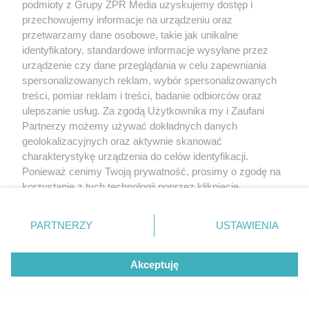
podmioty z Grupy ZPR Media uzyskujemy dostęp i
przechowujemy informacje na urządzeniu oraz
przetwarzamy dane osobowe, takie jak unikalne
identyfikatory, standardowe informacje wysyłane przez
urządzenie czy dane przeglądania w celu zapewniania
spersonalizowanych reklam, wybór spersonalizowanych
treści, pomiar reklam i treści, badanie odbiorców oraz
ulepszanie usług. Za zgodą Użytkownika my i Zaufani
Partnerzy możemy używać dokładnych danych
geolokalizacyjnych oraz aktywnie skanować
charakterystykę urządzenia do celów identyfikacji.
Ponieważ cenimy Twoją prywatność, prosimy o zgodę na
korzystanie z tych technologii poprzez kliknięcie
„Akceptuję”. Zgoda jest dobrowolna i zawsze możesz ją
zmienić/wycofać klikając przycisk ustawień prywatności
PARTNERZY
USTAWIENIA
znajdujący się w lewym dolnym rogu strony
. Niektóre
rodzaje przetwarzania danych nie wymagają zgody
Akceptuję
użytkownika, ale masz prawo sprzeciwić się takiemu
przetwarzaniu. Preferencje będą miały zastosowanie tylko
na tej witrynie.