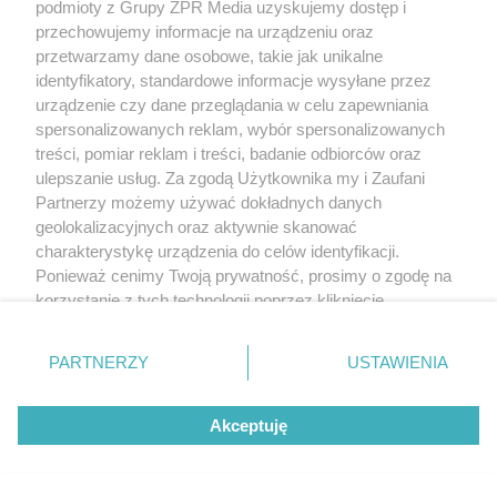
podmioty z Grupy ZPR Media uzyskujemy dostęp i
przechowujemy informacje na urządzeniu oraz
przetwarzamy dane osobowe, takie jak unikalne
identyfikatory, standardowe informacje wysyłane przez
urządzenie czy dane przeglądania w celu zapewniania
spersonalizowanych reklam, wybór spersonalizowanych
treści, pomiar reklam i treści, badanie odbiorców oraz
ulepszanie usług. Za zgodą Użytkownika my i Zaufani
Partnerzy możemy używać dokładnych danych
geolokalizacyjnych oraz aktywnie skanować
charakterystykę urządzenia do celów identyfikacji.
Ponieważ cenimy Twoją prywatność, prosimy o zgodę na
korzystanie z tych technologii poprzez kliknięcie
„Akceptuję”. Zgoda jest dobrowolna i zawsze możesz ją
zmienić/wycofać klikając przycisk ustawień prywatności
PARTNERZY
USTAWIENIA
znajdujący się w lewym dolnym rogu strony
. Niektóre
rodzaje przetwarzania danych nie wymagają zgody
Akceptuję
użytkownika, ale masz prawo sprzeciwić się takiemu
przetwarzaniu. Preferencje będą miały zastosowanie tylko
na tej witrynie.