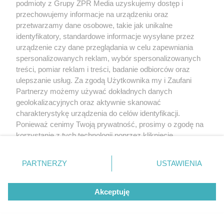
podmioty z Grupy ZPR Media uzyskujemy dostęp i
przechowujemy informacje na urządzeniu oraz
przetwarzamy dane osobowe, takie jak unikalne
identyfikatory, standardowe informacje wysyłane przez
urządzenie czy dane przeglądania w celu zapewniania
spersonalizowanych reklam, wybór spersonalizowanych
treści, pomiar reklam i treści, badanie odbiorców oraz
ulepszanie usług. Za zgodą Użytkownika my i Zaufani
Partnerzy możemy używać dokładnych danych
geolokalizacyjnych oraz aktywnie skanować
charakterystykę urządzenia do celów identyfikacji.
Ponieważ cenimy Twoją prywatność, prosimy o zgodę na
korzystanie z tych technologii poprzez kliknięcie
„Akceptuję”. Zgoda jest dobrowolna i zawsze możesz ją
zmienić/wycofać klikając przycisk ustawień prywatności
PARTNERZY
USTAWIENIA
znajdujący się w lewym dolnym rogu strony
. Niektóre
rodzaje przetwarzania danych nie wymagają zgody
Akceptuję
użytkownika, ale masz prawo sprzeciwić się takiemu
przetwarzaniu. Preferencje będą miały zastosowanie tylko
na tej witrynie.