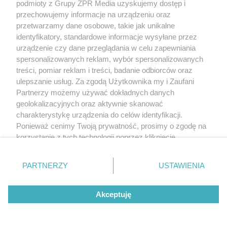
podmioty z Grupy ZPR Media uzyskujemy dostęp i
przechowujemy informacje na urządzeniu oraz
przetwarzamy dane osobowe, takie jak unikalne
identyfikatory, standardowe informacje wysyłane przez
urządzenie czy dane przeglądania w celu zapewniania
spersonalizowanych reklam, wybór spersonalizowanych
treści, pomiar reklam i treści, badanie odbiorców oraz
ulepszanie usług. Za zgodą Użytkownika my i Zaufani
Partnerzy możemy używać dokładnych danych
geolokalizacyjnych oraz aktywnie skanować
charakterystykę urządzenia do celów identyfikacji.
Ponieważ cenimy Twoją prywatność, prosimy o zgodę na
korzystanie z tych technologii poprzez kliknięcie
„Akceptuję”. Zgoda jest dobrowolna i zawsze możesz ją
zmienić/wycofać klikając przycisk ustawień prywatności
PARTNERZY
USTAWIENIA
znajdujący się w lewym dolnym rogu strony
. Niektóre
rodzaje przetwarzania danych nie wymagają zgody
Akceptuję
użytkownika, ale masz prawo sprzeciwić się takiemu
przetwarzaniu. Preferencje będą miały zastosowanie tylko
na tej witrynie.