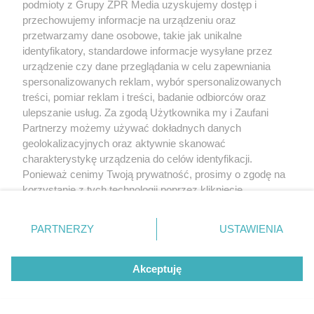
podmioty z Grupy ZPR Media uzyskujemy dostęp i
przechowujemy informacje na urządzeniu oraz
przetwarzamy dane osobowe, takie jak unikalne
identyfikatory, standardowe informacje wysyłane przez
urządzenie czy dane przeglądania w celu zapewniania
spersonalizowanych reklam, wybór spersonalizowanych
treści, pomiar reklam i treści, badanie odbiorców oraz
ulepszanie usług. Za zgodą Użytkownika my i Zaufani
Partnerzy możemy używać dokładnych danych
geolokalizacyjnych oraz aktywnie skanować
charakterystykę urządzenia do celów identyfikacji.
Ponieważ cenimy Twoją prywatność, prosimy o zgodę na
korzystanie z tych technologii poprzez kliknięcie
„Akceptuję”. Zgoda jest dobrowolna i zawsze możesz ją
zmienić/wycofać klikając przycisk ustawień prywatności
PARTNERZY
USTAWIENIA
znajdujący się w lewym dolnym rogu strony
. Niektóre
rodzaje przetwarzania danych nie wymagają zgody
Akceptuję
użytkownika, ale masz prawo sprzeciwić się takiemu
przetwarzaniu. Preferencje będą miały zastosowanie tylko
na tej witrynie.