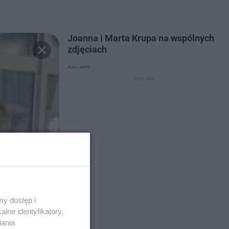
Joanna i Marta Krupa na wspólnych
zdjęciach
Autor: AKPA
y dostęp i
lne identyfikatory,
iania