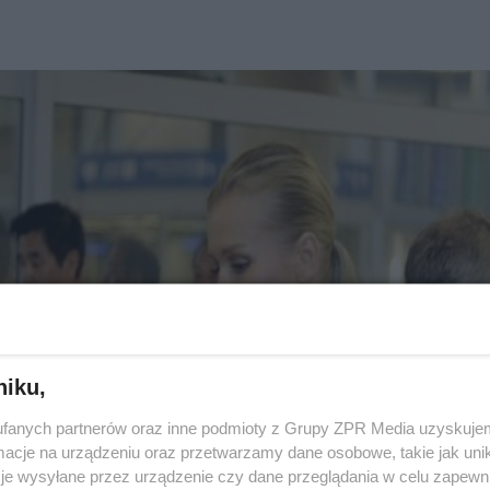
niku,
fanych partnerów oraz inne podmioty z Grupy ZPR Media uzyskujem
cje na urządzeniu oraz przetwarzamy dane osobowe, takie jak unika
je wysyłane przez urządzenie czy dane przeglądania w celu zapewn