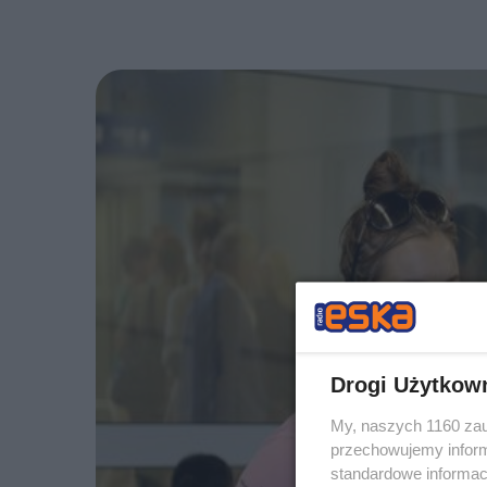
Drogi Użytkow
My, naszych 1160 zau
przechowujemy informa
standardowe informac