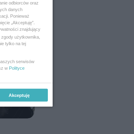
anie odbiorców oraz
nych danych
kacji. Ponieważ
ięcie „Akceptuję”.
ywatności znajdujący
ą zgody użytkownika,
 tylko na tej
 naszych serwisów
esz w
Polityce
Akceptuję