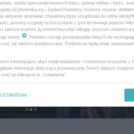
klam, wybór spersonalizowanych treści, pomiar reklam i treści, bad
 zgodą Użytkownika my i Zaufani Partnerzy możemy używać dokład
az aktywnie skanować charakterystykę urządzenia do celów identyfi
ść, prosimy o zgodę na korzystanie z tych technologii poprzez klikn
a i zawsze możesz ją zmienić/wycofać klikając przycisk ustawień pr
ogu strony
. Niektóre rodzaje przetwarzania danych nie wymagaj
iwić się takiemu przetwarzaniu. Preferencje będą miały zastosowanie
szymi informacjami, abyś mógł świadomie i komfortowo korzystać z
gółowe informacje dotyczące przetwarzania Twoich danych znajdzi
s
oraz po kliknięciu w „Ustawienia”.
USTAWIENIA