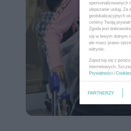
spersonalizowanych re
ulepszanie usług. Za
geolokalizacyjnych or
cenimy Twoją prywatno
Zgoda jest dobrowoln
się w lewym dolnym r
ale masz prawo sprzec
witrynie.
Zapoznaj się z poniż
internetowych. Szcze
Prywatności
i
Cookie
PARTNERZY