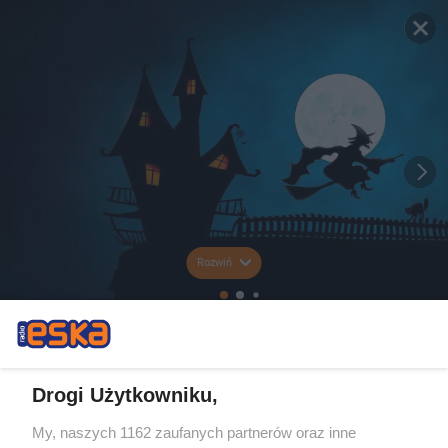
Rozwiń
Drogi Użytkowniku,
My, naszych 1162 zaufanych partnerów oraz inne