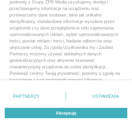
podmioty z Grupy ZPR Media uzyskujemy dostęp i
przechowujemy informacje na urządzeniu oraz
przetwarzamy dane osobowe, takie jak unikalne
identyfikatory, standardowe informacje wysyłane przez
urządzenie czy dane przeglądania w celu zapewniania
spersonalizowanych reklam, wybór spersonalizowanych
treści, pomiar reklam i treści, badanie odbiorców oraz
ulepszanie usług. Za zgodą Użytkownika my i Zaufani
Partnerzy możemy używać dokładnych danych
geolokalizacyjnych oraz aktywnie skanować
charakterystykę urządzenia do celów identyfikacji.
Ponieważ cenimy Twoją prywatność, prosimy o zgodę na
korzystanie z tych technologii poprzez kliknięcie
„Akceptuję”. Zgoda jest dobrowolna i zawsze możesz ją
zmienić/wycofać klikając przycisk ustawień prywatności
PARTNERZY
USTAWIENIA
znajdujący się w lewym dolnym rogu strony
. Niektóre
rodzaje przetwarzania danych nie wymagają zgody
Akceptuję
użytkownika, ale masz prawo sprzeciwić się takiemu
przetwarzaniu. Preferencje będą miały zastosowanie tylko
na tej witrynie.