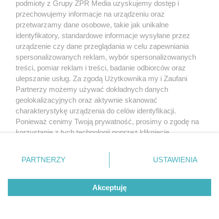
podmioty z Grupy ZPR Media uzyskujemy dostęp i
przechowujemy informacje na urządzeniu oraz
przetwarzamy dane osobowe, takie jak unikalne
identyfikatory, standardowe informacje wysyłane przez
urządzenie czy dane przeglądania w celu zapewniania
spersonalizowanych reklam, wybór spersonalizowanych
treści, pomiar reklam i treści, badanie odbiorców oraz
ulepszanie usług. Za zgodą Użytkownika my i Zaufani
Partnerzy możemy używać dokładnych danych
geolokalizacyjnych oraz aktywnie skanować
charakterystykę urządzenia do celów identyfikacji.
Ponieważ cenimy Twoją prywatność, prosimy o zgodę na
korzystanie z tych technologii poprzez kliknięcie
„Akceptuję”. Zgoda jest dobrowolna i zawsze możesz ją
zmienić/wycofać klikając przycisk ustawień prywatności
PARTNERZY
USTAWIENIA
znajdujący się w lewym dolnym rogu strony
. Niektóre
rodzaje przetwarzania danych nie wymagają zgody
Akceptuję
użytkownika, ale masz prawo sprzeciwić się takiemu
przetwarzaniu. Preferencje będą miały zastosowanie tylko
na tej witrynie.