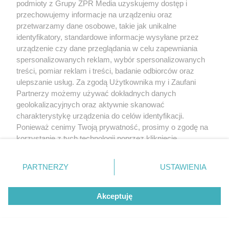
podmioty z Grupy ZPR Media uzyskujemy dostęp i
przechowujemy informacje na urządzeniu oraz
przetwarzamy dane osobowe, takie jak unikalne
identyfikatory, standardowe informacje wysyłane przez
urządzenie czy dane przeglądania w celu zapewniania
spersonalizowanych reklam, wybór spersonalizowanych
treści, pomiar reklam i treści, badanie odbiorców oraz
ulepszanie usług. Za zgodą Użytkownika my i Zaufani
Partnerzy możemy używać dokładnych danych
geolokalizacyjnych oraz aktywnie skanować
charakterystykę urządzenia do celów identyfikacji.
Ponieważ cenimy Twoją prywatność, prosimy o zgodę na
korzystanie z tych technologii poprzez kliknięcie
„Akceptuję”. Zgoda jest dobrowolna i zawsze możesz ją
zmienić/wycofać klikając przycisk ustawień prywatności
PARTNERZY
USTAWIENIA
znajdujący się w lewym dolnym rogu strony
. Niektóre
rodzaje przetwarzania danych nie wymagają zgody
Akceptuję
użytkownika, ale masz prawo sprzeciwić się takiemu
przetwarzaniu. Preferencje będą miały zastosowanie tylko
na tej witrynie.