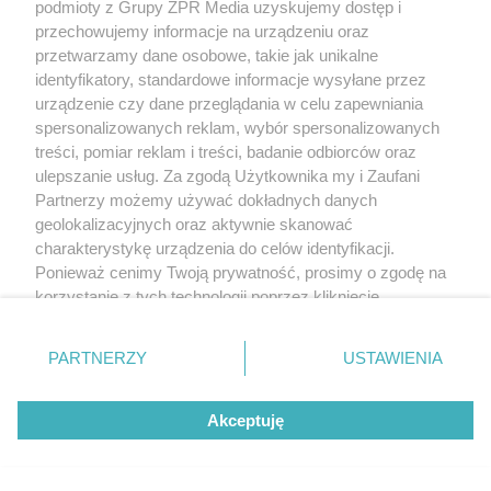
podmioty z Grupy ZPR Media uzyskujemy dostęp i
przechowujemy informacje na urządzeniu oraz
przetwarzamy dane osobowe, takie jak unikalne
identyfikatory, standardowe informacje wysyłane przez
urządzenie czy dane przeglądania w celu zapewniania
spersonalizowanych reklam, wybór spersonalizowanych
treści, pomiar reklam i treści, badanie odbiorców oraz
ulepszanie usług. Za zgodą Użytkownika my i Zaufani
Partnerzy możemy używać dokładnych danych
geolokalizacyjnych oraz aktywnie skanować
charakterystykę urządzenia do celów identyfikacji.
Ponieważ cenimy Twoją prywatność, prosimy o zgodę na
korzystanie z tych technologii poprzez kliknięcie
„Akceptuję”. Zgoda jest dobrowolna i zawsze możesz ją
zmienić/wycofać klikając przycisk ustawień prywatności
PARTNERZY
USTAWIENIA
znajdujący się w lewym dolnym rogu strony
. Niektóre
rodzaje przetwarzania danych nie wymagają zgody
Akceptuję
użytkownika, ale masz prawo sprzeciwić się takiemu
przetwarzaniu. Preferencje będą miały zastosowanie tylko
na tej witrynie.