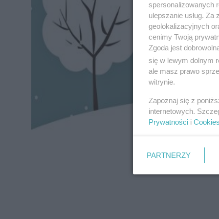
spersonalizowanych re
ulepszanie usług. Za
geolokalizacyjnych or
cenimy Twoją prywatno
Zgoda jest dobrowoln
się w lewym dolnym r
ale masz prawo sprzec
witrynie.
Zapoznaj się z poniż
internetowych. Szcze
Prywatności
i
Cookie
PARTNERZY