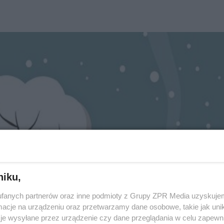
niku,
fanych partnerów oraz inne podmioty z Grupy ZPR Media uzyskujem
cje na urządzeniu oraz przetwarzamy dane osobowe, takie jak unika
je wysyłane przez urządzenie czy dane przeglądania w celu zapewn