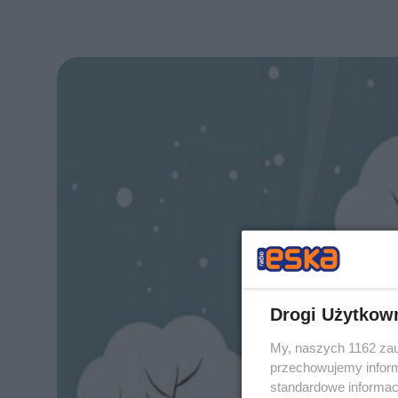
Drogi Użytkow
My, naszych 1162 zau
przechowujemy informa
standardowe informac