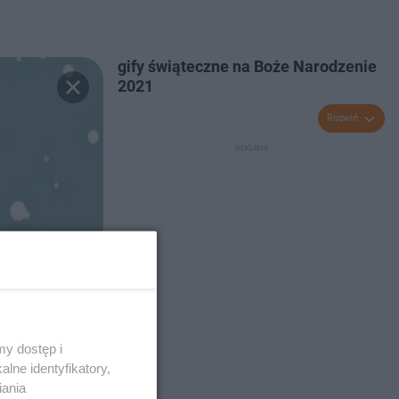
gify świąteczne na Boże Narodzenie
2021
Rozwiń
y dostęp i
lne identyfikatory,
iania