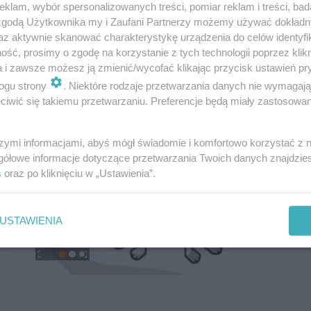
klam, wybór spersonalizowanych treści, pomiar reklam i treści, bad
 zgodą Użytkownika my i Zaufani Partnerzy możemy używać dokład
az aktywnie skanować charakterystykę urządzenia do celów identyfi
ść, prosimy o zgodę na korzystanie z tych technologii poprzez klikn
a i zawsze możesz ją zmienić/wycofać klikając przycisk ustawień pr
ogu strony
. Niektóre rodzaje przetwarzania danych nie wymagaj
iwić się takiemu przetwarzaniu. Preferencje będą miały zastosowanie
szymi informacjami, abyś mógł świadomie i komfortowo korzystać z
gółowe informacje dotyczące przetwarzania Twoich danych znajdzi
s
oraz po kliknięciu w „Ustawienia”.
USTAWIENIA