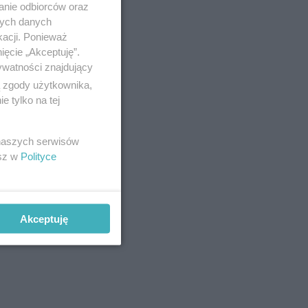
anie odbiorców oraz
nych danych
kacji. Ponieważ
ięcie „Akceptuję”.
ywatności znajdujący
ą zgody użytkownika,
 tylko na tej
 naszych serwisów
esz w
Polityce
Akceptuję