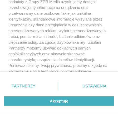
podmioty z Grupy ZPR Media uzyskujemy dostęp i
przechowujemy informacje na urządzeniu oraz
przetwarzamy dane osobowe, takie jak unikalne
identyfikatory, standardowe informacje wysyłane przez
urządzenie czy dane przeglądania w celu zapewniania
spersonalizowanych reklam, wybór spersonalizowanych
treści, pomiar reklam i treści, badanie odbiorców oraz
ulepszanie usług. Za zgodą Użytkownika my i Zaufani
Partnerzy możemy używać dokładnych danych
geolokalizacyjnych oraz aktywnie skanować
charakterystykę urządzenia do celów identyfikacji.
Ponieważ cenimy Twoją prywatność, prosimy o zgodę na
korzystanie z tych technologii poprzez kliknięcie
„Akceptuję”. Zgoda jest dobrowolna i zawsze możesz ją
zmienić/wycofać klikając przycisk ustawień prywatności
PARTNERZY
USTAWIENIA
znajdujący się w lewym dolnym rogu strony
. Niektóre
rodzaje przetwarzania danych nie wymagają zgody
Akceptuję
użytkownika, ale masz prawo sprzeciwić się takiemu
przetwarzaniu. Preferencje będą miały zastosowanie tylko
na tej witrynie.