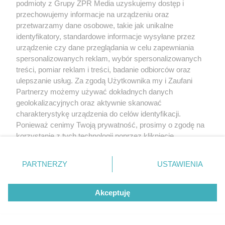
podmioty z Grupy ZPR Media uzyskujemy dostęp i
przechowujemy informacje na urządzeniu oraz
przetwarzamy dane osobowe, takie jak unikalne
identyfikatory, standardowe informacje wysyłane przez
urządzenie czy dane przeglądania w celu zapewniania
spersonalizowanych reklam, wybór spersonalizowanych
treści, pomiar reklam i treści, badanie odbiorców oraz
ulepszanie usług. Za zgodą Użytkownika my i Zaufani
Partnerzy możemy używać dokładnych danych
geolokalizacyjnych oraz aktywnie skanować
charakterystykę urządzenia do celów identyfikacji.
Ponieważ cenimy Twoją prywatność, prosimy o zgodę na
korzystanie z tych technologii poprzez kliknięcie
„Akceptuję”. Zgoda jest dobrowolna i zawsze możesz ją
zmienić/wycofać klikając przycisk ustawień prywatności
PARTNERZY
USTAWIENIA
znajdujący się w lewym dolnym rogu strony
. Niektóre
rodzaje przetwarzania danych nie wymagają zgody
Akceptuję
użytkownika, ale masz prawo sprzeciwić się takiemu
przetwarzaniu. Preferencje będą miały zastosowanie tylko
na tej witrynie.