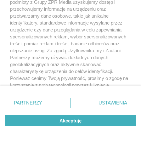
podmioty z Grupy ZPR Media uzyskujemy dostęp i
przechowujemy informacje na urządzeniu oraz
przetwarzamy dane osobowe, takie jak unikalne
identyfikatory, standardowe informacje wysyłane przez
urządzenie czy dane przeglądania w celu zapewniania
spersonalizowanych reklam, wybór spersonalizowanych
treści, pomiar reklam i treści, badanie odbiorców oraz
ulepszanie usług. Za zgodą Użytkownika my i Zaufani
Partnerzy możemy używać dokładnych danych
geolokalizacyjnych oraz aktywnie skanować
charakterystykę urządzenia do celów identyfikacji.
Ponieważ cenimy Twoją prywatność, prosimy o zgodę na
korzystanie z tych technologii poprzez kliknięcie
„Akceptuję”. Zgoda jest dobrowolna i zawsze możesz ją
zmienić/wycofać klikając przycisk ustawień prywatności
PARTNERZY
USTAWIENIA
znajdujący się w lewym dolnym rogu strony
. Niektóre
rodzaje przetwarzania danych nie wymagają zgody
Akceptuję
użytkownika, ale masz prawo sprzeciwić się takiemu
przetwarzaniu. Preferencje będą miały zastosowanie tylko
na tej witrynie.