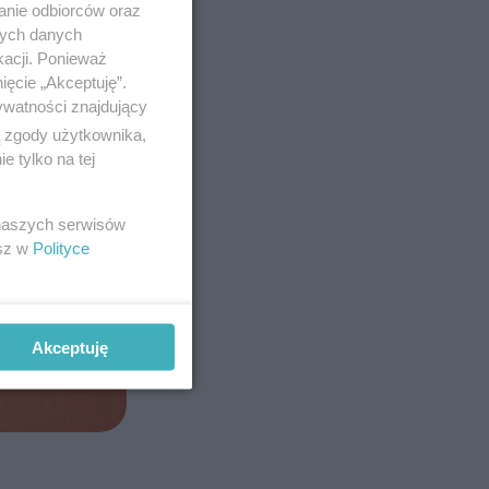
anie odbiorców oraz
nych danych
kacji. Ponieważ
ięcie „Akceptuję”.
ywatności znajdujący
ą zgody użytkownika,
 tylko na tej
 naszych serwisów
esz w
Polityce
Akceptuję