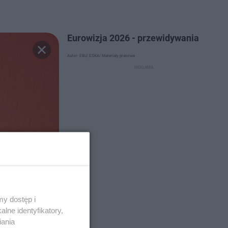
Eurowizja 2026 - przewidywania
Autor: EBU; ESKA/ Materiały prasowe
y dostęp i
lne identyfikatory,
iania