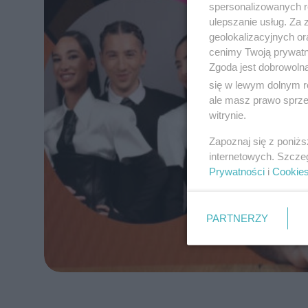
spersonalizowanych re
ulepszanie usług. Za
geolokalizacyjnych or
cenimy Twoją prywatno
Zgoda jest dobrowoln
się w lewym dolnym r
ale masz prawo sprzec
witrynie.
Zapoznaj się z poniż
internetowych. Szcze
Prywatności
i
Cookie
PARTNERZY