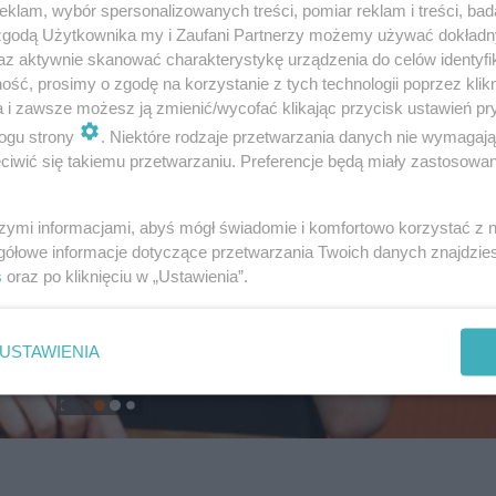
klam, wybór spersonalizowanych treści, pomiar reklam i treści, bad
 zgodą Użytkownika my i Zaufani Partnerzy możemy używać dokład
az aktywnie skanować charakterystykę urządzenia do celów identyfi
ść, prosimy o zgodę na korzystanie z tych technologii poprzez klikn
a i zawsze możesz ją zmienić/wycofać klikając przycisk ustawień pr
ogu strony
. Niektóre rodzaje przetwarzania danych nie wymagaj
iwić się takiemu przetwarzaniu. Preferencje będą miały zastosowanie
szymi informacjami, abyś mógł świadomie i komfortowo korzystać z
gółowe informacje dotyczące przetwarzania Twoich danych znajdzi
s
oraz po kliknięciu w „Ustawienia”.
USTAWIENIA