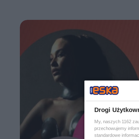
Drogi Użytkow
My, naszych 1162 zau
przechowujemy informa
standardowe informac