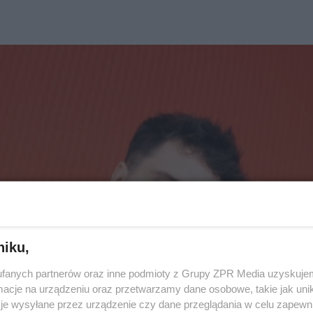
niku,
fanych partnerów oraz inne podmioty z Grupy ZPR Media uzyskujem
cje na urządzeniu oraz przetwarzamy dane osobowe, takie jak unika
je wysyłane przez urządzenie czy dane przeglądania w celu zapewn