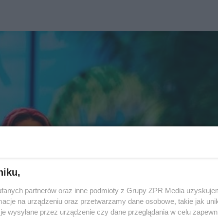
niku,
fanych partnerów oraz inne podmioty z Grupy ZPR Media uzyskujem
cje na urządzeniu oraz przetwarzamy dane osobowe, takie jak unika
je wysyłane przez urządzenie czy dane przeglądania w celu zapewn