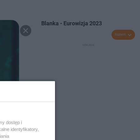
Blanka - Eurowizja 2023
Rozwiń
y dostęp i
lne identyfikatory,
iania