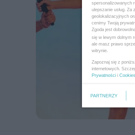
spersonalizowanych re
ulepszanie usług. Za
geolokalizacyjnych or
cenimy Twoją prywatno
Zgoda jest dobrowoln
się w lewym dolnym r
ale masz prawo sprzec
witrynie.
Zapoznaj się z poniż
internetowych. Szcze
Prywatności
i
Cookie
PARTNERZY