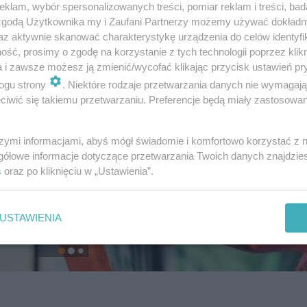
klam, wybór spersonalizowanych treści, pomiar reklam i treści, bad
 zgodą Użytkownika my i Zaufani Partnerzy możemy używać dokład
az aktywnie skanować charakterystykę urządzenia do celów identyfi
ść, prosimy o zgodę na korzystanie z tych technologii poprzez klikn
a i zawsze możesz ją zmienić/wycofać klikając przycisk ustawień pr
ogu strony
. Niektóre rodzaje przetwarzania danych nie wymagaj
iwić się takiemu przetwarzaniu. Preferencje będą miały zastosowanie
szymi informacjami, abyś mógł świadomie i komfortowo korzystać z
gółowe informacje dotyczące przetwarzania Twoich danych znajdzi
s
oraz po kliknięciu w „Ustawienia”.
USTAWIENIA