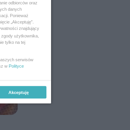
anie odbiorców oraz
nych danych
kacji. Ponieważ
ięcie „Akceptuję”.
ywatności znajdujący
ą zgody użytkownika,
 tylko na tej
 naszych serwisów
esz w
Polityce
Akceptuję