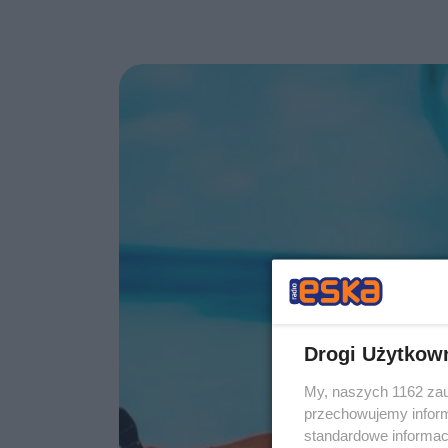
Drogi Użytkow
My, naszych 1162 zau
przechowujemy informa
standardowe informac