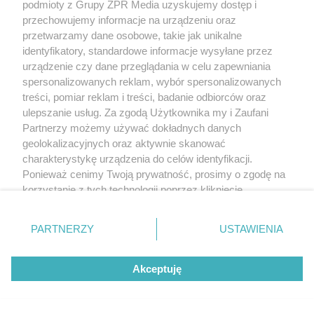
podmioty z Grupy ZPR Media uzyskujemy dostęp i
przechowujemy informacje na urządzeniu oraz
przetwarzamy dane osobowe, takie jak unikalne
identyfikatory, standardowe informacje wysyłane przez
urządzenie czy dane przeglądania w celu zapewniania
spersonalizowanych reklam, wybór spersonalizowanych
treści, pomiar reklam i treści, badanie odbiorców oraz
ulepszanie usług. Za zgodą Użytkownika my i Zaufani
Partnerzy możemy używać dokładnych danych
geolokalizacyjnych oraz aktywnie skanować
charakterystykę urządzenia do celów identyfikacji.
Ponieważ cenimy Twoją prywatność, prosimy o zgodę na
korzystanie z tych technologii poprzez kliknięcie
„Akceptuję”. Zgoda jest dobrowolna i zawsze możesz ją
zmienić/wycofać klikając przycisk ustawień prywatności
PARTNERZY
USTAWIENIA
znajdujący się w lewym dolnym rogu strony
. Niektóre
rodzaje przetwarzania danych nie wymagają zgody
Akceptuję
użytkownika, ale masz prawo sprzeciwić się takiemu
przetwarzaniu. Preferencje będą miały zastosowanie tylko
na tej witrynie.