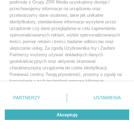
podmioty z Grupy ZPR Media uzyskujemy dostęp i
przechowujemy informacje na urządzeniu oraz
przetwarzamy dane osobowe, takie jak unikalne
identyfikatory, standardowe informacje wysyłane przez
urządzenie czy dane przeglądania w celu zapewniania
spersonalizowanych reklam, wybór spersonalizowanych
treści, pomiar reklam i treści, badanie odbiorców oraz
ulepszanie usług. Za zgodą Użytkownika my i Zaufani
Partnerzy możemy używać dokładnych danych
geolokalizacyjnych oraz aktywnie skanować
charakterystykę urządzenia do celów identyfikacji.
Ponieważ cenimy Twoją prywatność, prosimy o zgodę na
korzystanie z tych technologii poprzez kliknięcie
„Akceptuję”. Zgoda jest dobrowolna i zawsze możesz ją
zmienić/wycofać klikając przycisk ustawień prywatności
PARTNERZY
USTAWIENIA
znajdujący się w lewym dolnym rogu strony
. Niektóre
rodzaje przetwarzania danych nie wymagają zgody
Akceptuję
użytkownika, ale masz prawo sprzeciwić się takiemu
przetwarzaniu. Preferencje będą miały zastosowanie tylko
na tej witrynie.