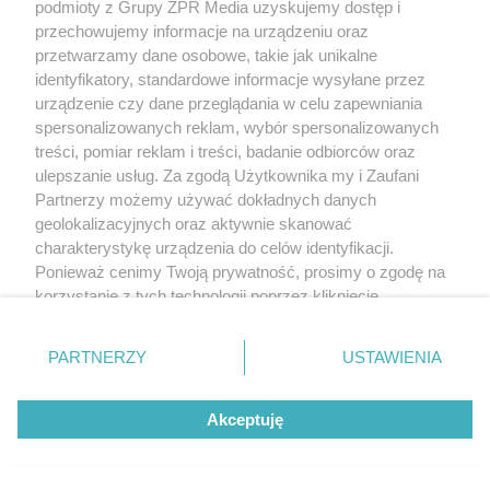
podmioty z Grupy ZPR Media uzyskujemy dostęp i
przechowujemy informacje na urządzeniu oraz
przetwarzamy dane osobowe, takie jak unikalne
identyfikatory, standardowe informacje wysyłane przez
urządzenie czy dane przeglądania w celu zapewniania
spersonalizowanych reklam, wybór spersonalizowanych
treści, pomiar reklam i treści, badanie odbiorców oraz
ulepszanie usług. Za zgodą Użytkownika my i Zaufani
Partnerzy możemy używać dokładnych danych
geolokalizacyjnych oraz aktywnie skanować
charakterystykę urządzenia do celów identyfikacji.
Ponieważ cenimy Twoją prywatność, prosimy o zgodę na
korzystanie z tych technologii poprzez kliknięcie
„Akceptuję”. Zgoda jest dobrowolna i zawsze możesz ją
zmienić/wycofać klikając przycisk ustawień prywatności
PARTNERZY
USTAWIENIA
znajdujący się w lewym dolnym rogu strony
. Niektóre
rodzaje przetwarzania danych nie wymagają zgody
Akceptuję
użytkownika, ale masz prawo sprzeciwić się takiemu
przetwarzaniu. Preferencje będą miały zastosowanie tylko
na tej witrynie.