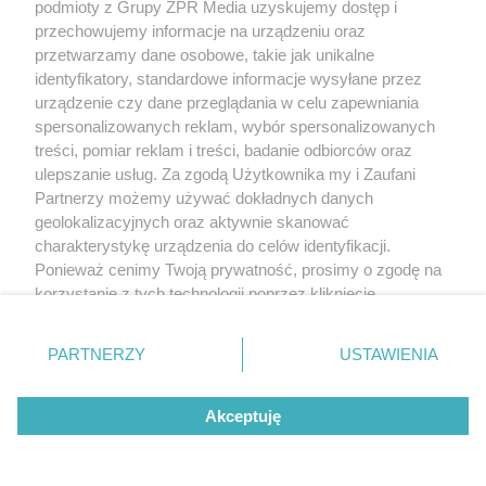
podmioty z Grupy ZPR Media uzyskujemy dostęp i
przechowujemy informacje na urządzeniu oraz
przetwarzamy dane osobowe, takie jak unikalne
identyfikatory, standardowe informacje wysyłane przez
urządzenie czy dane przeglądania w celu zapewniania
spersonalizowanych reklam, wybór spersonalizowanych
treści, pomiar reklam i treści, badanie odbiorców oraz
ulepszanie usług. Za zgodą Użytkownika my i Zaufani
Partnerzy możemy używać dokładnych danych
geolokalizacyjnych oraz aktywnie skanować
charakterystykę urządzenia do celów identyfikacji.
Ponieważ cenimy Twoją prywatność, prosimy o zgodę na
korzystanie z tych technologii poprzez kliknięcie
„Akceptuję”. Zgoda jest dobrowolna i zawsze możesz ją
zmienić/wycofać klikając przycisk ustawień prywatności
PARTNERZY
USTAWIENIA
znajdujący się w lewym dolnym rogu strony
. Niektóre
rodzaje przetwarzania danych nie wymagają zgody
Akceptuję
użytkownika, ale masz prawo sprzeciwić się takiemu
przetwarzaniu. Preferencje będą miały zastosowanie tylko
na tej witrynie.