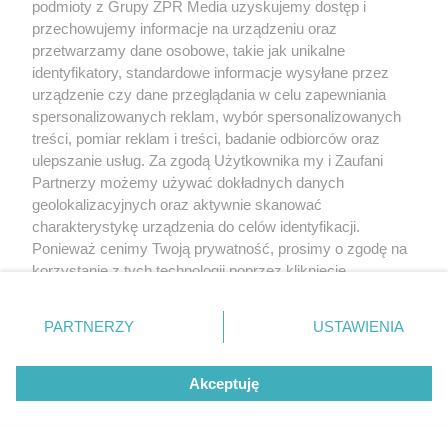
podmioty z Grupy ZPR Media uzyskujemy dostęp i
przechowujemy informacje na urządzeniu oraz
przetwarzamy dane osobowe, takie jak unikalne
identyfikatory, standardowe informacje wysyłane przez
urządzenie czy dane przeglądania w celu zapewniania
spersonalizowanych reklam, wybór spersonalizowanych
treści, pomiar reklam i treści, badanie odbiorców oraz
ulepszanie usług. Za zgodą Użytkownika my i Zaufani
Partnerzy możemy używać dokładnych danych
geolokalizacyjnych oraz aktywnie skanować
charakterystykę urządzenia do celów identyfikacji.
Ponieważ cenimy Twoją prywatność, prosimy o zgodę na
korzystanie z tych technologii poprzez kliknięcie
„Akceptuję”. Zgoda jest dobrowolna i zawsze możesz ją
zmienić/wycofać klikając przycisk ustawień prywatności
PARTNERZY
USTAWIENIA
znajdujący się w lewym dolnym rogu strony
. Niektóre
rodzaje przetwarzania danych nie wymagają zgody
Akceptuję
użytkownika, ale masz prawo sprzeciwić się takiemu
przetwarzaniu. Preferencje będą miały zastosowanie tylko
na tej witrynie.