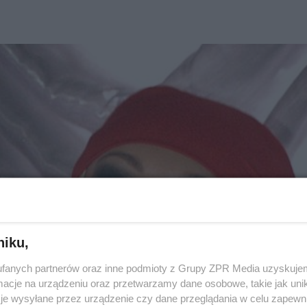
niku,
fanych partnerów oraz inne podmioty z Grupy ZPR Media uzyskujem
cje na urządzeniu oraz przetwarzamy dane osobowe, takie jak unika
je wysyłane przez urządzenie czy dane przeglądania w celu zapewn