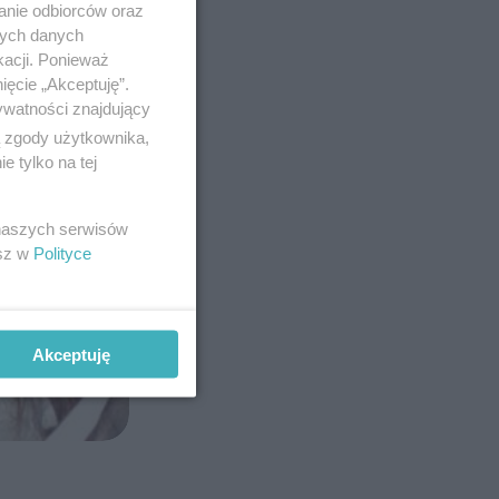
anie odbiorców oraz
nych danych
kacji. Ponieważ
ięcie „Akceptuję”.
ywatności znajdujący
ą zgody użytkownika,
 tylko na tej
 naszych serwisów
esz w
Polityce
Akceptuję