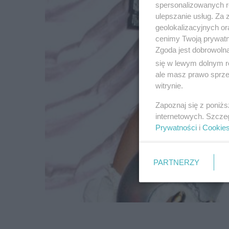
spersonalizowanych re
ulepszanie usług. Za
geolokalizacyjnych or
cenimy Twoją prywatno
Zgoda jest dobrowoln
się w lewym dolnym r
ale masz prawo sprzec
witrynie.
Zapoznaj się z poniż
internetowych. Szcze
Prywatności
i
Cookie
PARTNERZY