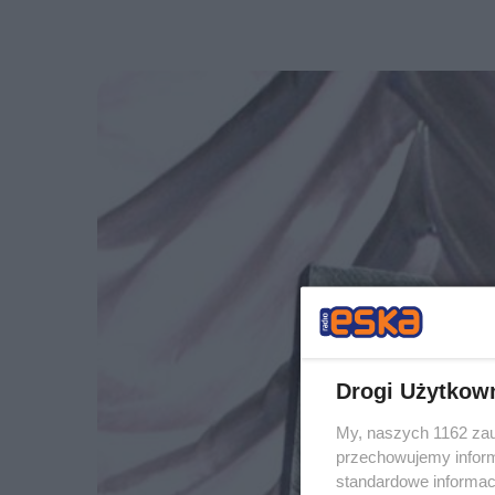
Drogi Użytkow
My, naszych 1162 zau
przechowujemy informa
standardowe informac