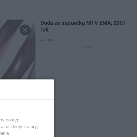
Doda ze statuetką MTV EMA, 2007
rok
Autor: AKPA
y dostęp i
lne identyfikatory,
iania