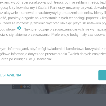
klam, wybór spersonalizowanych treści, pomiar reklam i treści, bad
 zgodą Użytkownika my i Zaufani Partnerzy możemy używać dokład
az aktywnie skanować charakterystykę urządzenia do celów identyfi
ść, prosimy o zgodę na korzystanie z tych technologii poprzez klikn
a i zawsze możesz ją zmienić/wycofać klikając przycisk ustawień pr
ogu strony
. Niektóre rodzaje przetwarzania danych nie wymagaj
iwić się takiemu przetwarzaniu. Preferencje będą miały zastosowanie
szymi informacjami, abyś mógł świadomie i komfortowo korzystać z
gółowe informacje dotyczące przetwarzania Twoich danych znajdzi
s
oraz po kliknięciu w „Ustawienia”.
USTAWIENIA