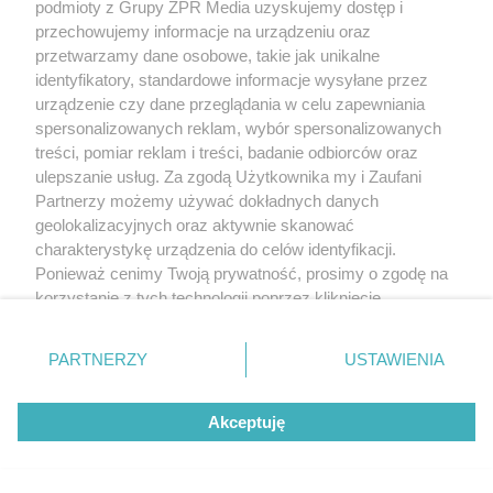
podmioty z Grupy ZPR Media uzyskujemy dostęp i
przechowujemy informacje na urządzeniu oraz
przetwarzamy dane osobowe, takie jak unikalne
identyfikatory, standardowe informacje wysyłane przez
urządzenie czy dane przeglądania w celu zapewniania
spersonalizowanych reklam, wybór spersonalizowanych
treści, pomiar reklam i treści, badanie odbiorców oraz
ulepszanie usług. Za zgodą Użytkownika my i Zaufani
Partnerzy możemy używać dokładnych danych
geolokalizacyjnych oraz aktywnie skanować
charakterystykę urządzenia do celów identyfikacji.
Ponieważ cenimy Twoją prywatność, prosimy o zgodę na
korzystanie z tych technologii poprzez kliknięcie
„Akceptuję”. Zgoda jest dobrowolna i zawsze możesz ją
zmienić/wycofać klikając przycisk ustawień prywatności
PARTNERZY
USTAWIENIA
znajdujący się w lewym dolnym rogu strony
. Niektóre
rodzaje przetwarzania danych nie wymagają zgody
Akceptuję
użytkownika, ale masz prawo sprzeciwić się takiemu
przetwarzaniu. Preferencje będą miały zastosowanie tylko
na tej witrynie.