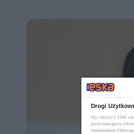
Drogi Użytkow
My, naszych 1160 zau
przechowujemy informa
standardowe informac