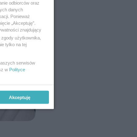
anie odbiorców oraz
nych danych
kacji. Ponieważ
ięcie „Akceptuję”.
ywatności znajdujący
ą zgody użytkownika,
 tylko na tej
 naszych serwisów
esz w
Polityce
Akceptuję