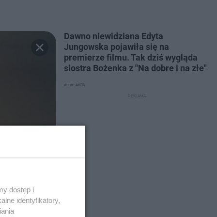
Dawno niewidziana Edyta
Jungowska pojawiła się na
premierze filmu. Tak dziś wygląda
siostra Bożenka z "Na dobre i na złe"
Autor: AKPA
y dostęp i
lne identyfikatory,
iania