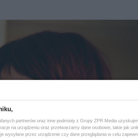
niku,
fanych partnerów oraz inne podmioty z Grupy ZPR Media uzyskujem
cje na urządzeniu oraz przetwarzamy dane osobowe, takie jak unika
je wysyłane przez urządzenie czy dane przeglądania w celu zapewn