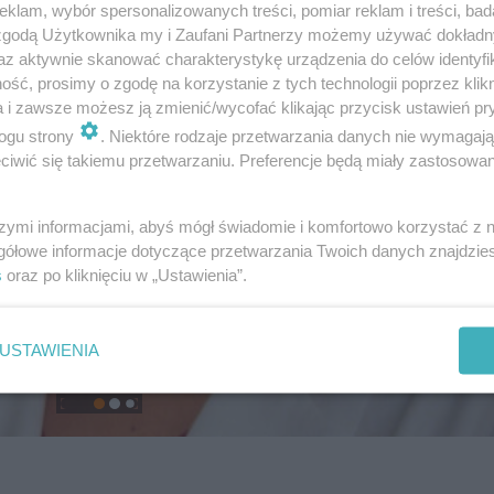
klam, wybór spersonalizowanych treści, pomiar reklam i treści, bad
 zgodą Użytkownika my i Zaufani Partnerzy możemy używać dokład
az aktywnie skanować charakterystykę urządzenia do celów identyfi
ść, prosimy o zgodę na korzystanie z tych technologii poprzez klikn
a i zawsze możesz ją zmienić/wycofać klikając przycisk ustawień pr
ogu strony
. Niektóre rodzaje przetwarzania danych nie wymagaj
iwić się takiemu przetwarzaniu. Preferencje będą miały zastosowanie
szymi informacjami, abyś mógł świadomie i komfortowo korzystać z
gółowe informacje dotyczące przetwarzania Twoich danych znajdzi
s
oraz po kliknięciu w „Ustawienia”.
USTAWIENIA