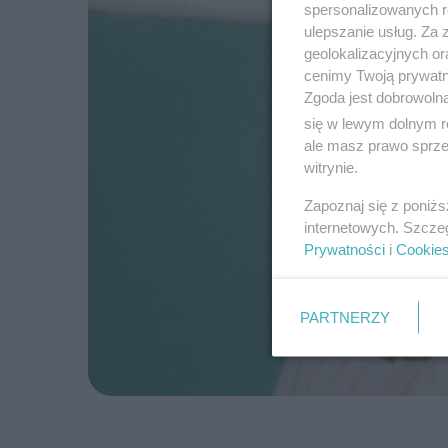
spersonalizowanych re
ulepszanie usług. Za
geolokalizacyjnych or
cenimy Twoją prywatno
Zgoda jest dobrowoln
się w lewym dolnym r
ale masz prawo sprzec
witrynie.
Zapoznaj się z poniż
internetowych. Szcze
Prywatności
i
Cookie
PARTNERZY