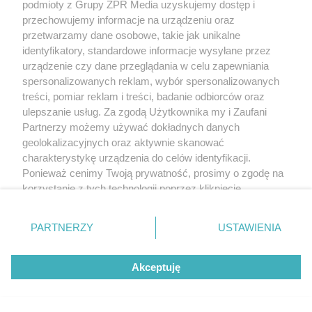
podmioty z Grupy ZPR Media uzyskujemy dostęp i
przechowujemy informacje na urządzeniu oraz
przetwarzamy dane osobowe, takie jak unikalne
identyfikatory, standardowe informacje wysyłane przez
urządzenie czy dane przeglądania w celu zapewniania
spersonalizowanych reklam, wybór spersonalizowanych
treści, pomiar reklam i treści, badanie odbiorców oraz
ulepszanie usług. Za zgodą Użytkownika my i Zaufani
Partnerzy możemy używać dokładnych danych
geolokalizacyjnych oraz aktywnie skanować
charakterystykę urządzenia do celów identyfikacji.
Ponieważ cenimy Twoją prywatność, prosimy o zgodę na
korzystanie z tych technologii poprzez kliknięcie
„Akceptuję”. Zgoda jest dobrowolna i zawsze możesz ją
zmienić/wycofać klikając przycisk ustawień prywatności
PARTNERZY
USTAWIENIA
znajdujący się w lewym dolnym rogu strony
. Niektóre
rodzaje przetwarzania danych nie wymagają zgody
Akceptuję
użytkownika, ale masz prawo sprzeciwić się takiemu
przetwarzaniu. Preferencje będą miały zastosowanie tylko
na tej witrynie.