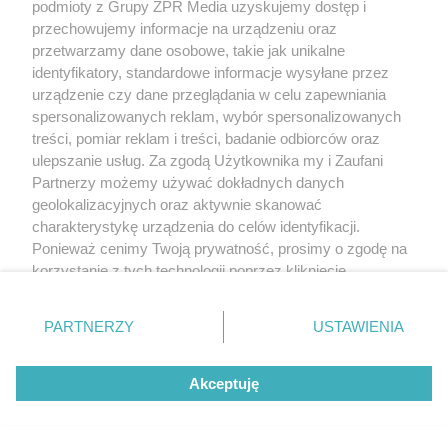
podmioty z Grupy ZPR Media uzyskujemy dostęp i
przechowujemy informacje na urządzeniu oraz
przetwarzamy dane osobowe, takie jak unikalne
identyfikatory, standardowe informacje wysyłane przez
urządzenie czy dane przeglądania w celu zapewniania
spersonalizowanych reklam, wybór spersonalizowanych
treści, pomiar reklam i treści, badanie odbiorców oraz
ulepszanie usług. Za zgodą Użytkownika my i Zaufani
Partnerzy możemy używać dokładnych danych
geolokalizacyjnych oraz aktywnie skanować
charakterystykę urządzenia do celów identyfikacji.
Ponieważ cenimy Twoją prywatność, prosimy o zgodę na
korzystanie z tych technologii poprzez kliknięcie
„Akceptuję”. Zgoda jest dobrowolna i zawsze możesz ją
zmienić/wycofać klikając przycisk ustawień prywatności
PARTNERZY
USTAWIENIA
znajdujący się w lewym dolnym rogu strony
. Niektóre
rodzaje przetwarzania danych nie wymagają zgody
Akceptuję
użytkownika, ale masz prawo sprzeciwić się takiemu
przetwarzaniu. Preferencje będą miały zastosowanie tylko
na tej witrynie.