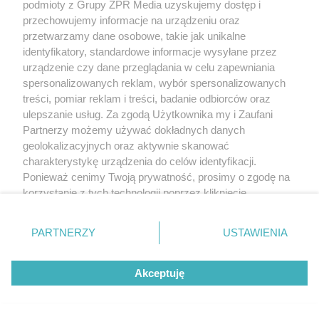
podmioty z Grupy ZPR Media uzyskujemy dostęp i
przechowujemy informacje na urządzeniu oraz
przetwarzamy dane osobowe, takie jak unikalne
identyfikatory, standardowe informacje wysyłane przez
urządzenie czy dane przeglądania w celu zapewniania
spersonalizowanych reklam, wybór spersonalizowanych
treści, pomiar reklam i treści, badanie odbiorców oraz
ulepszanie usług. Za zgodą Użytkownika my i Zaufani
Partnerzy możemy używać dokładnych danych
geolokalizacyjnych oraz aktywnie skanować
charakterystykę urządzenia do celów identyfikacji.
Ponieważ cenimy Twoją prywatność, prosimy o zgodę na
korzystanie z tych technologii poprzez kliknięcie
„Akceptuję”. Zgoda jest dobrowolna i zawsze możesz ją
zmienić/wycofać klikając przycisk ustawień prywatności
PARTNERZY
USTAWIENIA
znajdujący się w lewym dolnym rogu strony
. Niektóre
rodzaje przetwarzania danych nie wymagają zgody
Akceptuję
użytkownika, ale masz prawo sprzeciwić się takiemu
przetwarzaniu. Preferencje będą miały zastosowanie tylko
na tej witrynie.