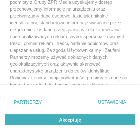
podmioty z Grupy ZPR Media uzyskujemy dostęp i
przechowujemy informacje na urządzeniu oraz
przetwarzamy dane osobowe, takie jak unikalne
identyfikatory, standardowe informacje wysyłane przez
urządzenie czy dane przeglądania w celu zapewniania
spersonalizowanych reklam, wybór spersonalizowanych
treści, pomiar reklam i treści, badanie odbiorców oraz
ulepszanie usług. Za zgodą Użytkownika my i Zaufani
Partnerzy możemy używać dokładnych danych
geolokalizacyjnych oraz aktywnie skanować
charakterystykę urządzenia do celów identyfikacji.
Ponieważ cenimy Twoją prywatność, prosimy o zgodę na
korzystanie z tych technologii poprzez kliknięcie
„Akceptuję”. Zgoda jest dobrowolna i zawsze możesz ją
zmienić/wycofać klikając przycisk ustawień prywatności
PARTNERZY
USTAWIENIA
znajdujący się w lewym dolnym rogu strony
. Niektóre
rodzaje przetwarzania danych nie wymagają zgody
Akceptuję
użytkownika, ale masz prawo sprzeciwić się takiemu
przetwarzaniu. Preferencje będą miały zastosowanie tylko
na tej witrynie.