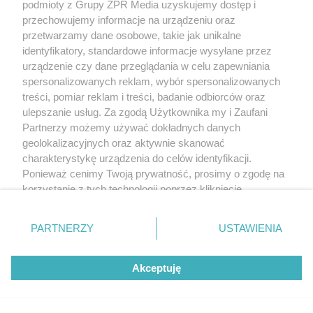
podmioty z Grupy ZPR Media uzyskujemy dostęp i
przechowujemy informacje na urządzeniu oraz
przetwarzamy dane osobowe, takie jak unikalne
identyfikatory, standardowe informacje wysyłane przez
urządzenie czy dane przeglądania w celu zapewniania
spersonalizowanych reklam, wybór spersonalizowanych
treści, pomiar reklam i treści, badanie odbiorców oraz
ulepszanie usług. Za zgodą Użytkownika my i Zaufani
Partnerzy możemy używać dokładnych danych
geolokalizacyjnych oraz aktywnie skanować
charakterystykę urządzenia do celów identyfikacji.
Ponieważ cenimy Twoją prywatność, prosimy o zgodę na
korzystanie z tych technologii poprzez kliknięcie
„Akceptuję”. Zgoda jest dobrowolna i zawsze możesz ją
zmienić/wycofać klikając przycisk ustawień prywatności
PARTNERZY
USTAWIENIA
znajdujący się w lewym dolnym rogu strony
. Niektóre
rodzaje przetwarzania danych nie wymagają zgody
Akceptuję
użytkownika, ale masz prawo sprzeciwić się takiemu
przetwarzaniu. Preferencje będą miały zastosowanie tylko
na tej witrynie.