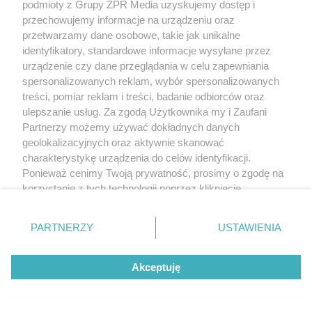
podmioty z Grupy ZPR Media uzyskujemy dostęp i
przechowujemy informacje na urządzeniu oraz
przetwarzamy dane osobowe, takie jak unikalne
identyfikatory, standardowe informacje wysyłane przez
urządzenie czy dane przeglądania w celu zapewniania
spersonalizowanych reklam, wybór spersonalizowanych
treści, pomiar reklam i treści, badanie odbiorców oraz
ulepszanie usług. Za zgodą Użytkownika my i Zaufani
Partnerzy możemy używać dokładnych danych
geolokalizacyjnych oraz aktywnie skanować
charakterystykę urządzenia do celów identyfikacji.
Ponieważ cenimy Twoją prywatność, prosimy o zgodę na
korzystanie z tych technologii poprzez kliknięcie
„Akceptuję”. Zgoda jest dobrowolna i zawsze możesz ją
zmienić/wycofać klikając przycisk ustawień prywatności
PARTNERZY
USTAWIENIA
znajdujący się w lewym dolnym rogu strony
. Niektóre
rodzaje przetwarzania danych nie wymagają zgody
Akceptuję
użytkownika, ale masz prawo sprzeciwić się takiemu
przetwarzaniu. Preferencje będą miały zastosowanie tylko
na tej witrynie.