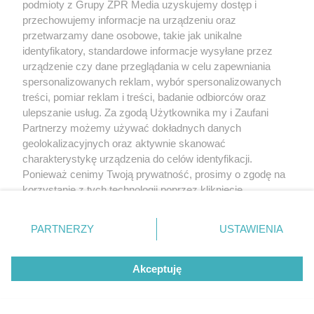
podmioty z Grupy ZPR Media uzyskujemy dostęp i
przechowujemy informacje na urządzeniu oraz
przetwarzamy dane osobowe, takie jak unikalne
identyfikatory, standardowe informacje wysyłane przez
urządzenie czy dane przeglądania w celu zapewniania
spersonalizowanych reklam, wybór spersonalizowanych
treści, pomiar reklam i treści, badanie odbiorców oraz
ulepszanie usług. Za zgodą Użytkownika my i Zaufani
Partnerzy możemy używać dokładnych danych
geolokalizacyjnych oraz aktywnie skanować
charakterystykę urządzenia do celów identyfikacji.
Ponieważ cenimy Twoją prywatność, prosimy o zgodę na
korzystanie z tych technologii poprzez kliknięcie
„Akceptuję”. Zgoda jest dobrowolna i zawsze możesz ją
zmienić/wycofać klikając przycisk ustawień prywatności
PARTNERZY
USTAWIENIA
znajdujący się w lewym dolnym rogu strony
. Niektóre
rodzaje przetwarzania danych nie wymagają zgody
Akceptuję
użytkownika, ale masz prawo sprzeciwić się takiemu
przetwarzaniu. Preferencje będą miały zastosowanie tylko
na tej witrynie.