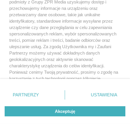
podmioty z Grupy ZPR Media uzyskujemy dostęp i
przechowujemy informacje na urządzeniu oraz
przetwarzamy dane osobowe, takie jak unikalne
identyfikatory, standardowe informacje wysyłane przez
urządzenie czy dane przeglądania w celu zapewniania
spersonalizowanych reklam, wybór spersonalizowanych
treści, pomiar reklam i treści, badanie odbiorców oraz
ulepszanie usług. Za zgodą Użytkownika my i Zaufani
Partnerzy możemy używać dokładnych danych
geolokalizacyjnych oraz aktywnie skanować
charakterystykę urządzenia do celów identyfikacji.
Ponieważ cenimy Twoją prywatność, prosimy o zgodę na
korzystanie z tych technologii poprzez kliknięcie
„Akceptuję”. Zgoda jest dobrowolna i zawsze możesz ją
zmienić/wycofać klikając przycisk ustawień prywatności
PARTNERZY
USTAWIENIA
znajdujący się w lewym dolnym rogu strony
. Niektóre
rodzaje przetwarzania danych nie wymagają zgody
Akceptuję
użytkownika, ale masz prawo sprzeciwić się takiemu
przetwarzaniu. Preferencje będą miały zastosowanie tylko
na tej witrynie.