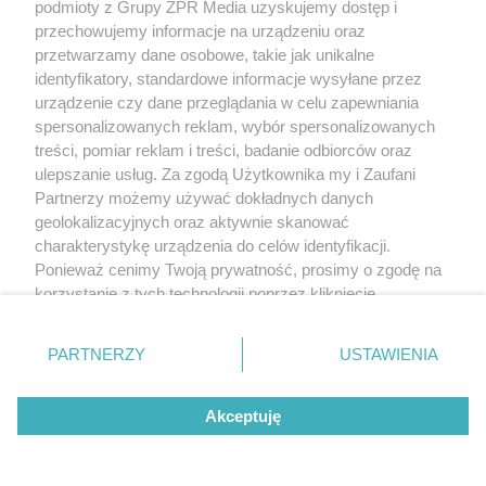
podmioty z Grupy ZPR Media uzyskujemy dostęp i
przechowujemy informacje na urządzeniu oraz
przetwarzamy dane osobowe, takie jak unikalne
identyfikatory, standardowe informacje wysyłane przez
urządzenie czy dane przeglądania w celu zapewniania
spersonalizowanych reklam, wybór spersonalizowanych
treści, pomiar reklam i treści, badanie odbiorców oraz
ulepszanie usług. Za zgodą Użytkownika my i Zaufani
Partnerzy możemy używać dokładnych danych
geolokalizacyjnych oraz aktywnie skanować
charakterystykę urządzenia do celów identyfikacji.
Ponieważ cenimy Twoją prywatność, prosimy o zgodę na
korzystanie z tych technologii poprzez kliknięcie
„Akceptuję”. Zgoda jest dobrowolna i zawsze możesz ją
zmienić/wycofać klikając przycisk ustawień prywatności
PARTNERZY
USTAWIENIA
znajdujący się w lewym dolnym rogu strony
. Niektóre
rodzaje przetwarzania danych nie wymagają zgody
Akceptuję
użytkownika, ale masz prawo sprzeciwić się takiemu
przetwarzaniu. Preferencje będą miały zastosowanie tylko
na tej witrynie.