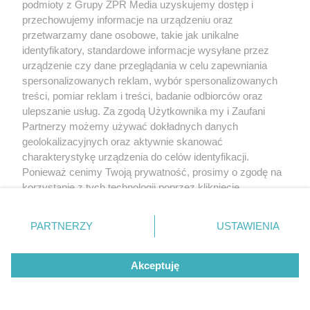
podmioty z Grupy ZPR Media uzyskujemy dostęp i
przechowujemy informacje na urządzeniu oraz
przetwarzamy dane osobowe, takie jak unikalne
identyfikatory, standardowe informacje wysyłane przez
urządzenie czy dane przeglądania w celu zapewniania
spersonalizowanych reklam, wybór spersonalizowanych
treści, pomiar reklam i treści, badanie odbiorców oraz
ulepszanie usług. Za zgodą Użytkownika my i Zaufani
Partnerzy możemy używać dokładnych danych
geolokalizacyjnych oraz aktywnie skanować
charakterystykę urządzenia do celów identyfikacji.
Ponieważ cenimy Twoją prywatność, prosimy o zgodę na
korzystanie z tych technologii poprzez kliknięcie
„Akceptuję”. Zgoda jest dobrowolna i zawsze możesz ją
zmienić/wycofać klikając przycisk ustawień prywatności
PARTNERZY
USTAWIENIA
znajdujący się w lewym dolnym rogu strony
. Niektóre
rodzaje przetwarzania danych nie wymagają zgody
Akceptuję
użytkownika, ale masz prawo sprzeciwić się takiemu
przetwarzaniu. Preferencje będą miały zastosowanie tylko
na tej witrynie.