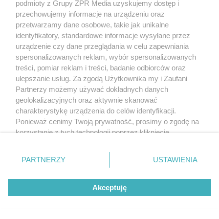
podmioty z Grupy ZPR Media uzyskujemy dostęp i
przechowujemy informacje na urządzeniu oraz
przetwarzamy dane osobowe, takie jak unikalne
identyfikatory, standardowe informacje wysyłane przez
urządzenie czy dane przeglądania w celu zapewniania
spersonalizowanych reklam, wybór spersonalizowanych
treści, pomiar reklam i treści, badanie odbiorców oraz
ulepszanie usług. Za zgodą Użytkownika my i Zaufani
Partnerzy możemy używać dokładnych danych
geolokalizacyjnych oraz aktywnie skanować
charakterystykę urządzenia do celów identyfikacji.
Ponieważ cenimy Twoją prywatność, prosimy o zgodę na
korzystanie z tych technologii poprzez kliknięcie
„Akceptuję”. Zgoda jest dobrowolna i zawsze możesz ją
zmienić/wycofać klikając przycisk ustawień prywatności
PARTNERZY
USTAWIENIA
znajdujący się w lewym dolnym rogu strony
. Niektóre
rodzaje przetwarzania danych nie wymagają zgody
Akceptuję
użytkownika, ale masz prawo sprzeciwić się takiemu
przetwarzaniu. Preferencje będą miały zastosowanie tylko
na tej witrynie.