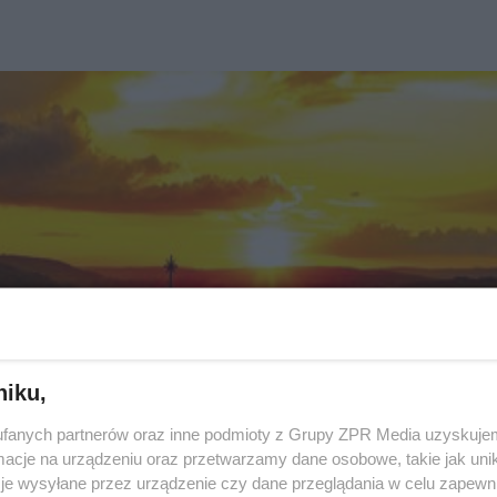
niku,
fanych partnerów oraz inne podmioty z Grupy ZPR Media uzyskujem
cje na urządzeniu oraz przetwarzamy dane osobowe, takie jak unika
je wysyłane przez urządzenie czy dane przeglądania w celu zapewn