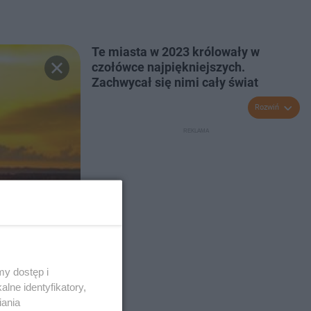
Te miasta w 2023 królowały w
czołówce najpiękniejszych.
Zachwycał się nimi cały świat
Rozwiń
y dostęp i
lne identyfikatory,
iania