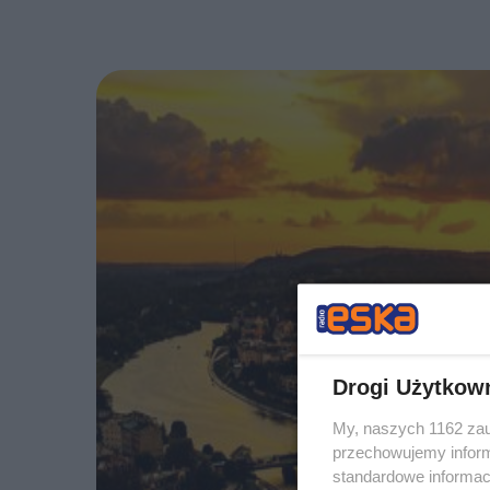
Drogi Użytkow
My, naszych 1162 zau
przechowujemy informa
standardowe informac