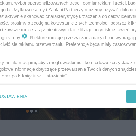
klam, wybór spersonalizowanych treści, pomiar reklam i treści, bad
 zgodą Użytkownika my i Zaufani Partnerzy możemy używać dokład
az aktywnie skanować charakterystykę urządzenia do celów identyfi
ść, prosimy o zgodę na korzystanie z tych technologii poprzez klikn
a i zawsze możesz ją zmienić/wycofać klikając przycisk ustawień pr
ogu strony
. Niektóre rodzaje przetwarzania danych nie wymagaj
iwić się takiemu przetwarzaniu. Preferencje będą miały zastosowanie
szymi informacjami, abyś mógł świadomie i komfortowo korzystać z
gółowe informacje dotyczące przetwarzania Twoich danych znajdzi
s
oraz po kliknięciu w „Ustawienia”.
USTAWIENIA