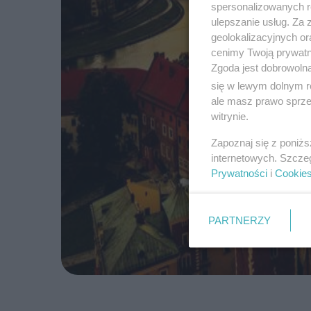
spersonalizowanych re
ulepszanie usług. Za
geolokalizacyjnych or
cenimy Twoją prywatno
Zgoda jest dobrowoln
się w lewym dolnym r
ale masz prawo sprzec
witrynie.
Zapoznaj się z poniż
internetowych. Szcze
Prywatności
i
Cookie
PARTNERZY