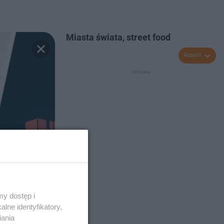
Miasta świata, street food
Rozwiń
y dostęp i
lne identyfikatory,
iania