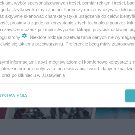
klam, wybór spersonalizowanych treści, pomiar reklam i treści, bad
 zgodą Użytkownika my i Zaufani Partnerzy możemy używać dokład
az aktywnie skanować charakterystykę urządzenia do celów identyfi
ść, prosimy o zgodę na korzystanie z tych technologii poprzez klikn
a i zawsze możesz ją zmienić/wycofać klikając przycisk ustawień pr
ogu strony
. Niektóre rodzaje przetwarzania danych nie wymagaj
iwić się takiemu przetwarzaniu. Preferencje będą miały zastosowanie
szymi informacjami, abyś mógł świadomie i komfortowo korzystać z
gółowe informacje dotyczące przetwarzania Twoich danych znajdzi
s
oraz po kliknięciu w „Ustawienia”.
USTAWIENIA