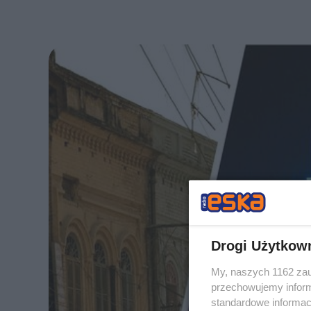
Drogi Użytkow
My, naszych 1162 zau
przechowujemy informa
standardowe informac