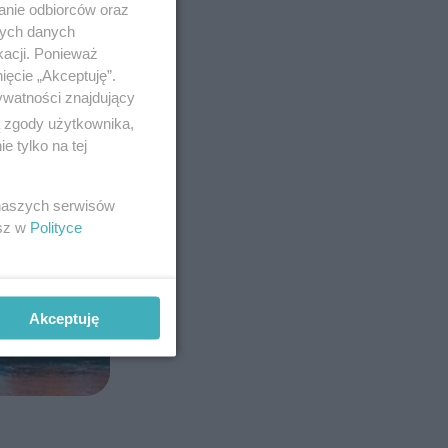
anie odbiorców oraz
nych danych
kacji. Ponieważ
ięcie „Akceptuję”.
ywatności znajdujący
ą zgody użytkownika,
 tylko na tej
 naszych serwisów
esz w
Polityce
Akceptuję