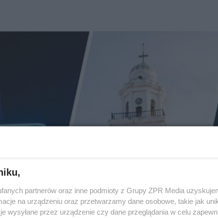
niku,
fanych partnerów oraz inne podmioty z Grupy ZPR Media uzyskujem
cje na urządzeniu oraz przetwarzamy dane osobowe, takie jak unika
je wysyłane przez urządzenie czy dane przeglądania w celu zapewn