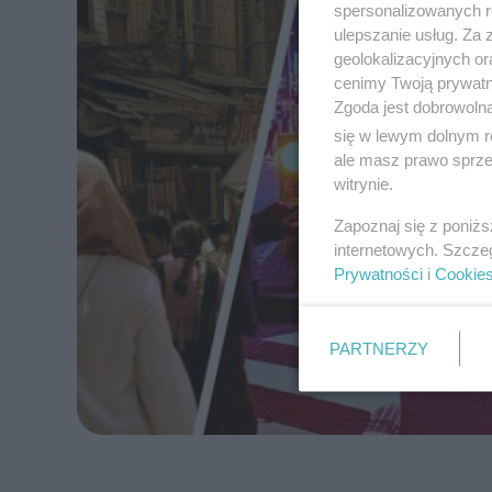
spersonalizowanych re
ulepszanie usług. Za
geolokalizacyjnych or
cenimy Twoją prywatno
Zgoda jest dobrowoln
się w lewym dolnym r
ale masz prawo sprzec
witrynie.
Zapoznaj się z poniż
internetowych. Szcze
Prywatności
i
Cookie
PARTNERZY