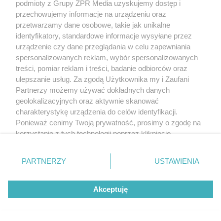
podmioty z Grupy ZPR Media uzyskujemy dostęp i
przechowujemy informacje na urządzeniu oraz
przetwarzamy dane osobowe, takie jak unikalne
identyfikatory, standardowe informacje wysyłane przez
urządzenie czy dane przeglądania w celu zapewniania
spersonalizowanych reklam, wybór spersonalizowanych
treści, pomiar reklam i treści, badanie odbiorców oraz
ulepszanie usług. Za zgodą Użytkownika my i Zaufani
Partnerzy możemy używać dokładnych danych
geolokalizacyjnych oraz aktywnie skanować
charakterystykę urządzenia do celów identyfikacji.
Ponieważ cenimy Twoją prywatność, prosimy o zgodę na
korzystanie z tych technologii poprzez kliknięcie
„Akceptuję”. Zgoda jest dobrowolna i zawsze możesz ją
zmienić/wycofać klikając przycisk ustawień prywatności
PARTNERZY
USTAWIENIA
znajdujący się w lewym dolnym rogu strony
. Niektóre
rodzaje przetwarzania danych nie wymagają zgody
Akceptuję
użytkownika, ale masz prawo sprzeciwić się takiemu
przetwarzaniu. Preferencje będą miały zastosowanie tylko
na tej witrynie.