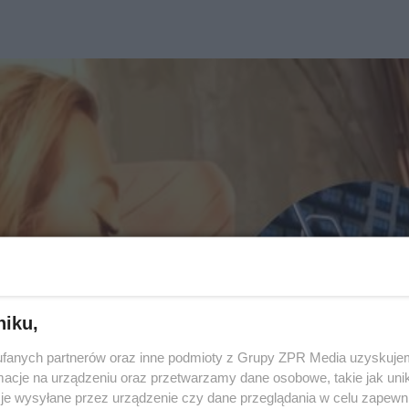
niku,
fanych partnerów oraz inne podmioty z Grupy ZPR Media uzyskujem
cje na urządzeniu oraz przetwarzamy dane osobowe, takie jak unika
je wysyłane przez urządzenie czy dane przeglądania w celu zapewn