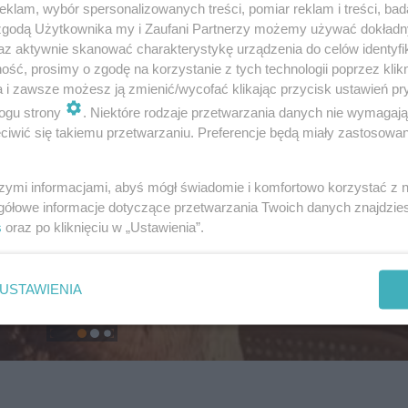
klam, wybór spersonalizowanych treści, pomiar reklam i treści, bad
 zgodą Użytkownika my i Zaufani Partnerzy możemy używać dokład
az aktywnie skanować charakterystykę urządzenia do celów identyfi
ść, prosimy o zgodę na korzystanie z tych technologii poprzez klikn
a i zawsze możesz ją zmienić/wycofać klikając przycisk ustawień pr
ogu strony
. Niektóre rodzaje przetwarzania danych nie wymagaj
iwić się takiemu przetwarzaniu. Preferencje będą miały zastosowanie
szymi informacjami, abyś mógł świadomie i komfortowo korzystać z
gółowe informacje dotyczące przetwarzania Twoich danych znajdzi
s
oraz po kliknięciu w „Ustawienia”.
USTAWIENIA