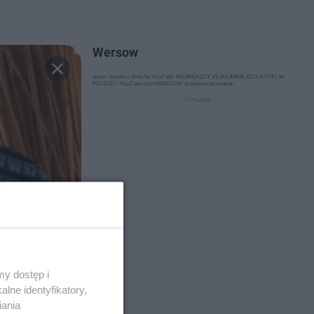
Wersow
Autor: screen z filmu na YouTube: NAJWIĘKSZY VS NAJMNIEJSZY HOTEL W
POLSCE! / YouTube.com/WERSOW/ Archiwum prywatne
y dostęp i
lne identyfikatory,
iania