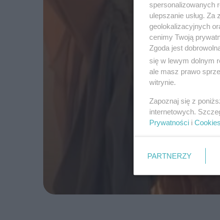
spersonalizowanych re
ulepszanie usług. Za
geolokalizacyjnych or
cenimy Twoją prywatno
Zgoda jest dobrowoln
się w lewym dolnym r
ale masz prawo sprzec
witrynie.
Zapoznaj się z poniż
internetowych. Szcze
Prywatności
i
Cookie
PARTNERZY