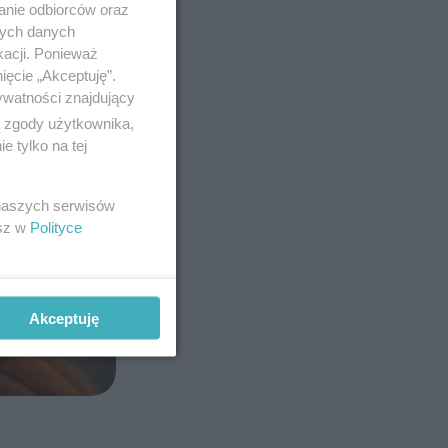
anie odbiorców oraz
nych danych
kacji. Ponieważ
ięcie „Akceptuję”.
ywatności znajdujący
ą zgody użytkownika,
 tylko na tej
 naszych serwisów
esz w
Polityce
Akceptuję