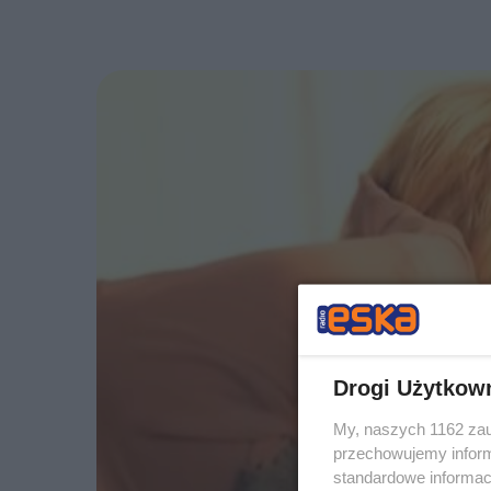
Drogi Użytkow
My, naszych 1162 zau
przechowujemy informa
standardowe informac