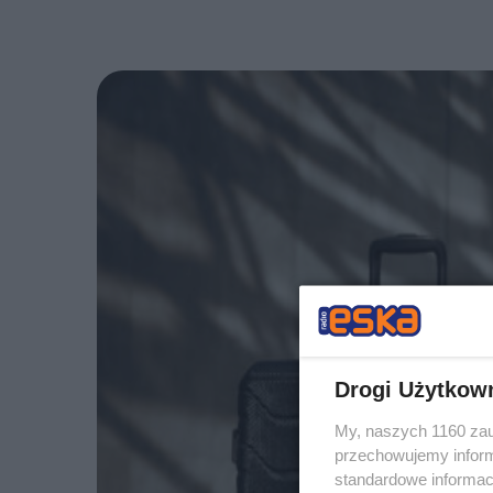
Drogi Użytkow
My, naszych 1160 zau
przechowujemy informa
standardowe informac