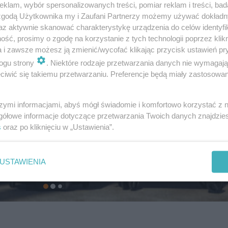
klam, wybór spersonalizowanych treści, pomiar reklam i treści, bad
 zgodą Użytkownika my i Zaufani Partnerzy możemy używać dokład
az aktywnie skanować charakterystykę urządzenia do celów identyfi
ść, prosimy o zgodę na korzystanie z tych technologii poprzez klikn
a i zawsze możesz ją zmienić/wycofać klikając przycisk ustawień pr
ogu strony
. Niektóre rodzaje przetwarzania danych nie wymagaj
iwić się takiemu przetwarzaniu. Preferencje będą miały zastosowanie
szymi informacjami, abyś mógł świadomie i komfortowo korzystać z
gółowe informacje dotyczące przetwarzania Twoich danych znajdzi
s
oraz po kliknięciu w „Ustawienia”.
USTAWIENIA