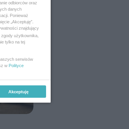
anie odbiorców oraz
nych danych
kacji. Ponieważ
ięcie „Akceptuję”.
ywatności znajdujący
ą zgody użytkownika,
 tylko na tej
 naszych serwisów
esz w
Polityce
Akceptuję