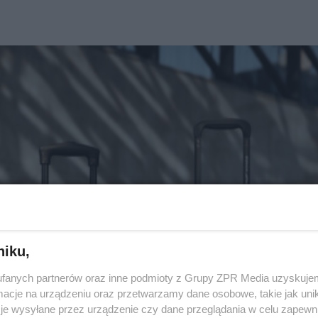
niku,
fanych partnerów oraz inne podmioty z Grupy ZPR Media uzyskujem
cje na urządzeniu oraz przetwarzamy dane osobowe, takie jak unika
je wysyłane przez urządzenie czy dane przeglądania w celu zapewn