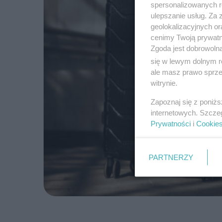
spersonalizowanych re
ulepszanie usług. Za
geolokalizacyjnych or
cenimy Twoją prywatno
Zgoda jest dobrowoln
się w lewym dolnym r
ale masz prawo sprzec
witrynie.
Zapoznaj się z poniż
internetowych. Szcze
Prywatności
i
Cookie
PARTNERZY