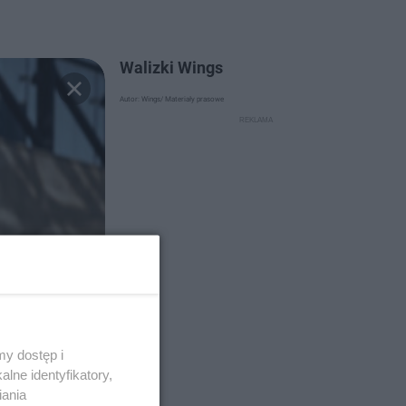
Walizki Wings
Autor: Wings/ Materiały prasowe
y dostęp i
lne identyfikatory,
iania