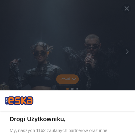
Rozwiń
Drogi Użytkowniku,
My, naszych 1162 zaufanych partnerów oraz inne