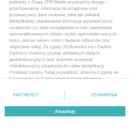
podmioty z Grupy ZPR Media uzyskujemy dostęp i
przechowujemy informacje na urządzeniu oraz
przetwarzamy dane osobowe, takie jak unikalne
identyfikatory, standardowe informacje wysyłane przez
urządzenie czy dane przeglądania w celu zapewniania
spersonalizowanych reklam, wybór spersonalizowanych
treści, pomiar reklam i treści, badanie odbiorców oraz
ulepszanie usług. Za zgodą Użytkownika my i Zaufani
Partnerzy możemy używać dokładnych danych
geolokalizacyjnych oraz aktywnie skanować
charakterystykę urządzenia do celów identyfikacji.
Ponieważ cenimy Twoją prywatność, prosimy o zgodę na
korzystanie z tych technologii poprzez kliknięcie
„Akceptuję”. Zgoda jest dobrowolna i zawsze możesz ją
zmienić/wycofać klikając przycisk ustawień prywatności
PARTNERZY
USTAWIENIA
znajdujący się w lewym dolnym rogu strony
. Niektóre
rodzaje przetwarzania danych nie wymagają zgody
Akceptuję
użytkownika, ale masz prawo sprzeciwić się takiemu
przetwarzaniu. Preferencje będą miały zastosowanie tylko
na tej witrynie.