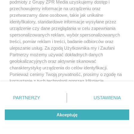
podmioty z Grupy ZPR Media uzyskujemy dostęp i
przechowujemy informacje na urządzeniu oraz
przetwarzamy dane osobowe, takie jak unikalne
identyfikatory, standardowe informacje wysyłane przez
urządzenie czy dane przeglądania w celu zapewniania
spersonalizowanych reklam, wybór spersonalizowanych
treści, pomiar reklam i treści, badanie odbiorców oraz
ulepszanie usług. Za zgodą Użytkownika my i Zaufani
Partnerzy możemy używać dokładnych danych
geolokalizacyjnych oraz aktywnie skanować
charakterystykę urządzenia do celów identyfikacji.
Ponieważ cenimy Twoją prywatność, prosimy o zgodę na
korzystanie z tych technologii poprzez kliknięcie
„Akceptuję”. Zgoda jest dobrowolna i zawsze możesz ją
zmienić/wycofać klikając przycisk ustawień prywatności
PARTNERZY
USTAWIENIA
znajdujący się w lewym dolnym rogu strony
. Niektóre
rodzaje przetwarzania danych nie wymagają zgody
Akceptuję
użytkownika, ale masz prawo sprzeciwić się takiemu
przetwarzaniu. Preferencje będą miały zastosowanie tylko
na tej witrynie.