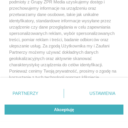
podmioty z Grupy ZPR Media uzyskujemy dostęp i
przechowujemy informacje na urządzeniu oraz
przetwarzamy dane osobowe, takie jak unikalne
identyfikatory, standardowe informacje wysyłane przez
urządzenie czy dane przeglądania w celu zapewniania
spersonalizowanych reklam, wybór spersonalizowanych
treści, pomiar reklam i treści, badanie odbiorców oraz
ulepszanie usług. Za zgodą Użytkownika my i Zaufani
Partnerzy możemy używać dokładnych danych
geolokalizacyjnych oraz aktywnie skanować
charakterystykę urządzenia do celów identyfikacji.
Ponieważ cenimy Twoją prywatność, prosimy o zgodę na
korzystanie z tych technologii poprzez kliknięcie
„Akceptuję”. Zgoda jest dobrowolna i zawsze możesz ją
zmienić/wycofać klikając przycisk ustawień prywatności
PARTNERZY
USTAWIENIA
znajdujący się w lewym dolnym rogu strony
. Niektóre
rodzaje przetwarzania danych nie wymagają zgody
Akceptuję
użytkownika, ale masz prawo sprzeciwić się takiemu
przetwarzaniu. Preferencje będą miały zastosowanie tylko
na tej witrynie.