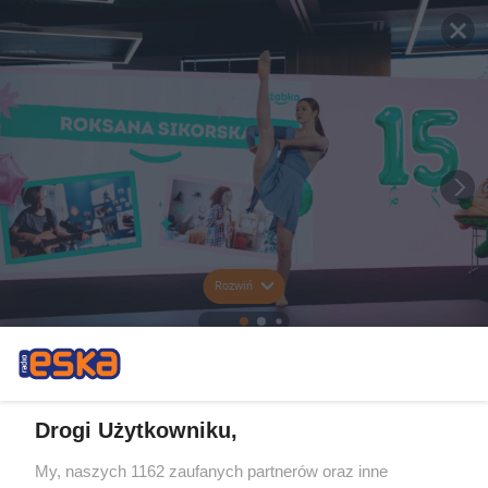
Rozwiń
Drogi Użytkowniku,
My, naszych 1162 zaufanych partnerów oraz inne