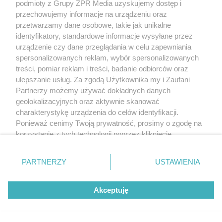
podmioty z Grupy ZPR Media uzyskujemy dostęp i
przechowujemy informacje na urządzeniu oraz
przetwarzamy dane osobowe, takie jak unikalne
identyfikatory, standardowe informacje wysyłane przez
urządzenie czy dane przeglądania w celu zapewniania
spersonalizowanych reklam, wybór spersonalizowanych
treści, pomiar reklam i treści, badanie odbiorców oraz
ulepszanie usług. Za zgodą Użytkownika my i Zaufani
Partnerzy możemy używać dokładnych danych
geolokalizacyjnych oraz aktywnie skanować
charakterystykę urządzenia do celów identyfikacji.
Ponieważ cenimy Twoją prywatność, prosimy o zgodę na
korzystanie z tych technologii poprzez kliknięcie
„Akceptuję”. Zgoda jest dobrowolna i zawsze możesz ją
zmienić/wycofać klikając przycisk ustawień prywatności
PARTNERZY
USTAWIENIA
znajdujący się w lewym dolnym rogu strony
. Niektóre
rodzaje przetwarzania danych nie wymagają zgody
Akceptuję
użytkownika, ale masz prawo sprzeciwić się takiemu
przetwarzaniu. Preferencje będą miały zastosowanie tylko
na tej witrynie.