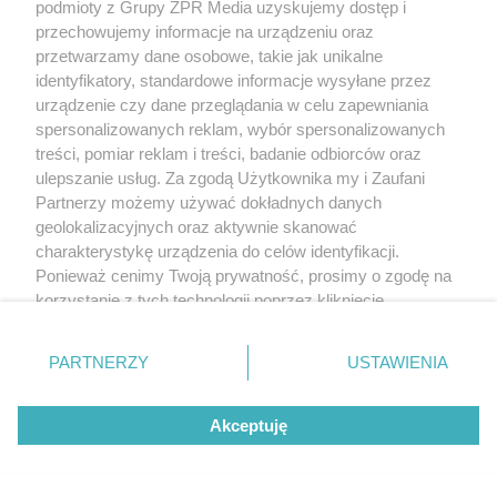
podmioty z Grupy ZPR Media uzyskujemy dostęp i
przechowujemy informacje na urządzeniu oraz
przetwarzamy dane osobowe, takie jak unikalne
identyfikatory, standardowe informacje wysyłane przez
urządzenie czy dane przeglądania w celu zapewniania
spersonalizowanych reklam, wybór spersonalizowanych
treści, pomiar reklam i treści, badanie odbiorców oraz
ulepszanie usług. Za zgodą Użytkownika my i Zaufani
Partnerzy możemy używać dokładnych danych
geolokalizacyjnych oraz aktywnie skanować
charakterystykę urządzenia do celów identyfikacji.
Ponieważ cenimy Twoją prywatność, prosimy o zgodę na
korzystanie z tych technologii poprzez kliknięcie
„Akceptuję”. Zgoda jest dobrowolna i zawsze możesz ją
zmienić/wycofać klikając przycisk ustawień prywatności
PARTNERZY
USTAWIENIA
znajdujący się w lewym dolnym rogu strony
. Niektóre
rodzaje przetwarzania danych nie wymagają zgody
Akceptuję
użytkownika, ale masz prawo sprzeciwić się takiemu
przetwarzaniu. Preferencje będą miały zastosowanie tylko
na tej witrynie.